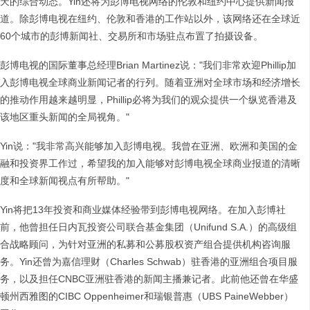
天的综合动态。Yin还将为彭博电视网络的伦敦和纽约中心提供新闻报
道。除彭博电视在纽约、伦敦和香港的工作站以外，该网络还在全球近
60个城市的彭博新闻社、交易所和市场驻点布置了拍摄设备。
彭博电视的国际董事总经理Brian Martinez说："我们非常欢迎Phillip加
入彭博电视全球商业新闻记者的行列。随着亚洲对全球市场和经济增长
的推动作用越来越明显，Phillip必将为我们的观众提供一个纵览香港及
该地区重头新闻的全局视角。"
Yin说："我非常高兴能够加入彭博电视。我曾在亚洲、欧洲和美国的金
融和投资界工作过，希望我的加入能够对彭博电视全球商业报道的清晰
度和全球新闻视点有所帮助。"
Yin将把13年投资和商业媒体经验带到彭博电视网络。在加入彭博社
前，他曾担任日内瓦投资公司联合基金集团（Unifund S.A.）的高级组
合战略顾问，为针对亚洲的私募和公募股权资产组合提供机构咨询服
务。Yin还曾为嘉信理财（Charles Schwab）驻香港的亚洲组合项目服
务，以及担任CNBC亚洲驻香港的新闻主播兼记者。此前他还曾在华盛
顿州西雅图的CIBC Oppenheimer和瑞银普惠（UBS PaineWebber）