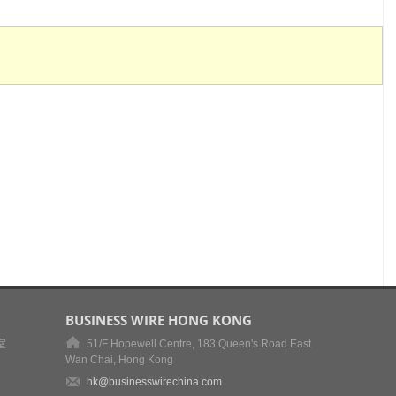
BUSINESS WIRE HONG KONG
室
51/F Hopewell Centre, 183 Queen's Road East
Wan Chai, Hong Kong
hk@businesswirechina.com