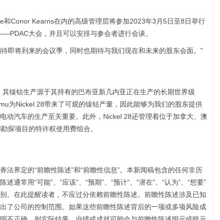
Cochrane和Conor Kearns在内的高级管理层将参加2023年3月5日至8日举行
—PDAC大会，并且可以安排与参会者进行会谈。
示：“我们期待即将到来的会议季，同时也期待与我们现在和未来的股东会面。”
一家镍钴生产商，其镍钴生产源于其持有的巴布亚新几内亚正在生产的长期世界级
amu为Nickel 28带来了可观的镍钴产量，因此能够为我们的股东提供
动汽车的生产至关重要。此外，Nickel 28还管理着位于加拿大、澳
和勘探项目的特许权使用费组合。
法界定的“前瞻性陈述”和“前瞻性信息”。本新闻稿包含的任何非历
常用“可能”、“应该”、“预期”、“预计”、“潜在”、“认为”、“想要”
别。在此提醒读者，不应过分依赖前瞻性陈述。前瞻性陈述涉及已知
出了公司的控制范围。如果这些前瞻性陈述背后的一项或多项风险成
明不正确，则实际结果、业绩或成就可能会与前瞻性陈述明示或暗示