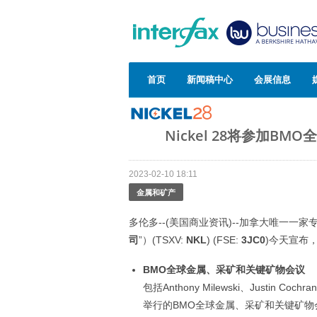
首页
新闻稿中心
会展信息
Nickel 28将参加B
2023-02-10 18:11
金属和矿产
多伦多--(美国商业资讯)--加拿大唯一一家专营镍钴
司
”）(TSXV:
NKL
) (FSE:
3JC0
)今天宣布
BMO
全球金属、采矿和关键矿物会议
包括Anthony Milewski、Justin 
举行的BMO全球金属、采矿和关键矿