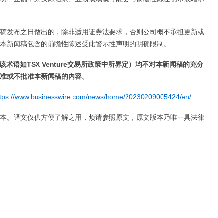
稿发布之日做出的，除非适用证券法要求，否则公司概不承担更新或
。本新闻稿包含的前瞻性陈述受此警示性声明的明确限制。
该术语如
TSX Venture
交易所政策中所界定）均不对本新闻稿的充分
准或不批准本新闻稿的内容。
ttps://www.businesswire.com/news/home/20230209005424/en/
本。译文仅供方便了解之用，烦请参照原文，原文版本乃唯一具法律