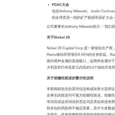
PDAC
大会
包括Anthony Milewski、Justin 
的全球首屈一指的矿产勘探和采矿大会—
公司董事长Anthony Milewski表
关于
Nickel 28
Nickel 28 Capital Corp.是
Ramu镍钴经营项目8.56%的合资权益。R
面向两种金属的直接敞口，这两种金属对于电
大利亚和巴布亚新几内亚的13个镍钴开发
关于前瞻性陈述的警示性说明
本新闻稿包含的某些信息构成加拿大适用证券
史事实的陈述均可视为前瞻性陈述。前瞻性陈述通
等词语或这些词语的否定词及类似表述来辨
和未知的风险和不确定因素，其中大多数超
为现实，或者前瞻性陈述所依据的假设被证