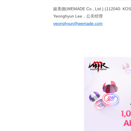
娱美德(WEMADE Co., Ltd.) (112040: KO
Yeonghyun Lee，公关经理
yeonghyun@wemade.com