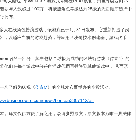
万用户每人赠送1个WEMIX：游戏账号绑定PLAY钱包，角色等级达到25
参与人数超过 100万，将按照角色等级达到25级的先后顺序选择中
行公布。
多人在线角色扮演游戏，该游戏已于1月31日发布。它重新打造了娱
传奇2》，以适应当前的游戏趋势，并应用区块链技术创建基于游戏代币
。
 Economy)的一部分，其中包括全球极为成功的区块链游戏《传奇4》的
将他们在每个游戏中获得的游戏代币再投资到其他游戏中， 从而形
进一步了解为庆祝《
传奇M
》的全球发布而举办的空投活动。
/www.businesswire.com/news/home/53307142/en
本。译文仅供方便了解之用，烦请参照原文，原文版本乃唯一具法律