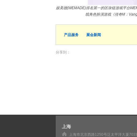
娱美德(WEMADE)排名第一的区块链游戏平台WE
线角色扮演游戏《传奇M：Vangu
产品服务
展会新闻
分享到：
上海
上海市北京西路1250号泛太平洋大厦703