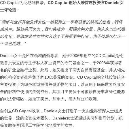
CD Capital为此感到自豪。
CD Capital
创始人兼首席投资官
Daniele
女
士评论道
：
“
能够与业界其他先锋女性一起获得这一享有盛誉的奖项的提名，我倍
感荣幸。通过共同努力，我们将成为一股强大的力量，为未来创造积极
的变化，并激励其他女性加入这个至关重要的行业，为子孙后代打造一
个绿色地球。
”
Daniele女士是所在领域的领导者。她于2006年创立的CD Capital是伦
敦首批设立的专注于私人矿业资产的专门基金之一，于2008年获得著
名的矿业金融行业奖。此后，她又推出了两支自然资源基金，并从领先
的机构投资者处筹集了约10亿美元的资金。CD Capital的全球投资组合
主要投资于为绿色转型提供关键矿物的项目，以及用于确保世界粮食安
全的肥料中使用的关键成分。其项目主要位于可依赖自身丰富绿色能源
的司法管辖区，如拉丁美洲、加拿大、澳大利亚和欧洲。
自创立CD Capital以来，Daniele女士打造了一支由业界资深人士组成
的世界一流的投资技术团队。Daniele女士还通过实习和指导计划，积
极资助在帝国理工学院学习地质学的女性。