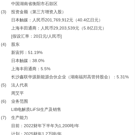
中国湖南省衡阳市石鼓区
(3)
投资金额（第三方增资入股）
日本触媒：人民币201,769,912元（40.4亿日元）
上海丰田通商：人民币29,203,539元（5.8亿日元）
[假设汇率：20日元/人民币]
(4)
股东
新宙邦：51.19%
日本触媒：38.0%
上海丰田通商：5.5%
长沙鑫联华源新能源合伙企业（湖南福邦高管持股会）：5.31%
(5)
法人代表
周艾平
(6)
业务范围
LIB电解质LiFSI生产及销售
(7)
生产能力
目前：2022财年下半年为1,200吨/年
计划：2025财年1.2万吨/年