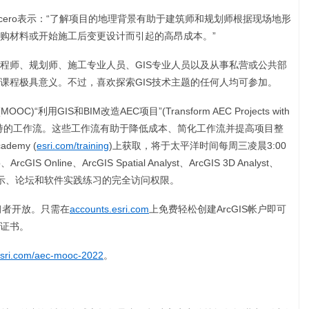
el Lucero表示：“了解项目的地理背景有助于建筑师和规划师根据现场地形
购材料或开始施工后变更设计而引起的高昂成本。”
程师、规划师、施工专业人员、GIS专业人员以及从事私营或公共部
课程极具意义。不过，喜欢探索GIS技术主题的任何人均可参加。
利用GIS和BIM改造AEC项目”(Transform AEC Projects with
IS技术支持的工作流。这些工作流有助于降低成本、简化工作流并提高项目整
emy (
esri.com/training
)上获取，将于太平洋时间每周三凌晨3:00
 Online、ArcGIS Spatial Analyst、ArcGIS 3D Analyst、
专家视频演示、论坛和软件实践练习的完全访问权限。
学习者开放。只需在
accounts.esri.com
上免费轻松创建ArcGIS帐户即可
业证书。
esri.com/aec-mooc-2022
。