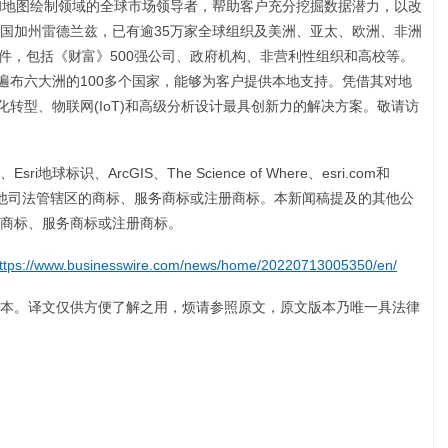
能定位和地图绘制领域的全球市场领导者，帮助客户充分挖掘数据潜力，以改
立于美国加州雷德兰兹，已有逾35万家全球组织及美洲、亚太、欧洲、非洲
i软件，包括《财富》500强公司、政府机构、非营利性组织和高校等。
伴遍布六大洲的100多个国家，能够为客户提供本地支持。凭借其对地
字化转型、物联网(IoT)和高级分析设计最具创新力的解决方案。敬请访
ri地球标识、ArcGIS、The Science of Where、esri.com和
同体或其他司法管辖区的商标、服务商标或注册商标。本新闻稿提及的其他公
的商标、服务商标或注册商标。
ttps://www.businesswire.com/news/home/20220713005350/en/
本。译文仅供方便了解之用，烦请参照原文，原文版本乃唯一具法律