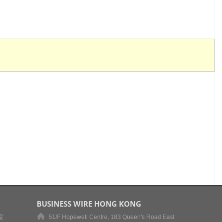
BUSINESS WIRE HONG KONG
室
51/F Hopewell Centre, 183 Queen's Road East