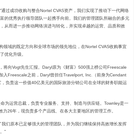
gt说："通过成功收购与整合Nortel CVAS资产，我们实现了推动下一代网络
富的优秀执行领导团队一起携手向前。我们的管理团队所融合的多元
，从而进一步推动网络演进与转化，并实现卓越的运营、品质和效
构领域的既定方向和全球市场的领先地位，在Nortel CVAS收购事宜
行了优化升级。
务官，将向Vogt先生汇报。Daryl原为《财富》500强上榜公司Freescale
eescale之前，Daryl曾担任Travelport, Inc.（前身为Cendant
ces）的首席执行官，负责这一价值40亿美元的国际旅游分销公司在全球的财务职能运
VAS，现被任命为运营总裁，负责专业服务、支持、制造与供应链。Townley是一
集团效力26年，现负责多个产品线、在各大主要地区的管理工作。
实了我们原本已足够强大的管理团队，并为我们继续保持高效增长发挥
。"