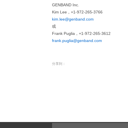
GENBAND Inc.
Kim Lee，+1-972-265-3766
kim.lee@genband.com
或
Frank Puglia，+1-972-265-3612
frank.puglia@genband.com
分享到：