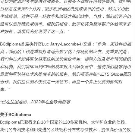
开始为欧洲的考生提供这项服务。该服务不收取任何额外费用。我们的
目标是在未来
6
个月内，减少欧洲地区纸质成绩单的使用，转而采用数
字成绩单。这并不是一场数字和纸张之间的战争。当然，我们的客户仍
然可以选择纸质成绩单。但我们相信，数字化将为整体客户体验带来多
种好处，该项目充分说明了这一点。
”
BCdiploma首席执行官Luc Jarry-Lacombe补充道：
“
作为一家软件出版
商，我们的工作是重新打造适合数字化工作场所的证书。更重要的是，
我们的技术能将区块链系统的优势带给考生、招聘方以及所有培训组织
和机构。我们将
50%
到
60%
的成本投入到研发当中，这使我们能够利用
最新的区块链技术来提供卓越的服务。我们很高兴能与
ETS Global
团队
合作。我们提供的不仅仅是一张证书，而是一个真正优质的营销对
象。
”
*
已在法国推出。
2022
年在全欧洲部署
关于
BCdiploma
Bcdiploma已获得来自18个国家的120多家机构、大学和企业的信赖。
我们的专利技术利用先进的区块链和分布式存储技术，提供高价值的数