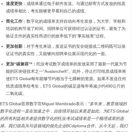
速度更快
：成绩单通过电子邮件发送。与通过邮寄方式发放的纸质
成绩单相比，考生能够更早看到自己的成绩。
简化工作
：数字化的成绩单支持自动向考生发放，为大学、学校和
培训机构节省了时间。招聘单位可获得经过认证的证书，避免了为
验证文件的真实性而进行的效率低下的“事实核查”过程。
更加创新
：对于考生来说，发送证书的安全链接或二维码既可以保
证证书的真实性，又能够向招聘单位展示现代化的一面。
更加
“
碳兼容
”*
：
托业考试数字成绩单的发放采用了最新一代最为节
能的区块链技术之一“Avalanche®”。此外，停止打印纸质成绩单将
使ETS Global每年能够节约相当于七棵树的资源。如果不发送任何
纸质成绩单给考生，ETS Global的碳足迹每年将减少约490公斤的
二氧化碳。
ETS Global首席数字官Miguel Membrado表示：
“
多年来，教育领域的
数字化进程一直在加速之中，自疫情开始以来更是如此。为
ETS Global
的所有利益相关者提供数字化的
托业
考试成绩单是一个顺理成章的选
择。我们很高兴与该领域的领先企业
BCdiploma
合作。从今天起，我们