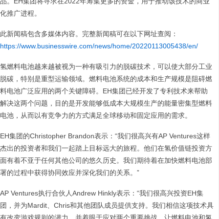
品。EH集团将寻求在2022年筹集更多的资金，用于推动该技术的商业
化推广进程。
此新闻稿包含多媒体内容。完整新闻稿可在以下网址查阅：
https://www.businesswire.com/news/home/20220113005438/en/
氢燃料电池越来越被视为一种有吸引力的脱碳技术，可以使大部分工业
脱碳，特别是重型运输领域。燃料电池系统的成本和生产规模是阻碍燃
料电池广泛应用的两个关键障碍。EH集团已经开发了专利技术来帮助
解决这两个问题，目的是开发能够低成本大规模生产的能量密集型燃料
电池，从而以有竞争力的方式满足全球移动和固定应用的需求。
EH集团的Christopher Brandon表示：“我们很高兴有AP Ventures这样
杰出的投资者和我们一起踏上目标远大的旅程。他们在氢价值链投资方
面有着不亚于任何其他公司的悠久历史。我们期待着在加快燃料电池部
署的过程中获得协同效应并深化我们的关系。”
AP Ventures执行合伙人Andrew Hinkly表示：“我们很高兴投资EH集
团，并为Mardit、Chris和其他团队成员提供支持。我们相信这项技术具
有改变游戏规则的潜力，并着眼于应对两个重要挑战，让燃料电池和氢