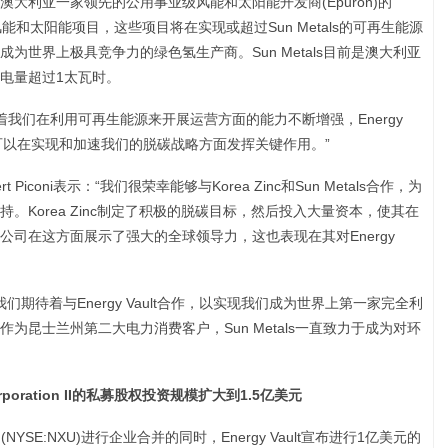
Energy”)将收购澳大利亚一家领先的公用事业级风能和太阳能开发商(Epuron)的
能和太阳能项目，这些项目将在实现或超过Sun Metals的可再生能源
gy成为世界上极具竞争力的绿色氢生产商。Sun Metals目前是澳大利亚
电量超过1太瓦时。
i表示：“随着我们在利用可再生能源来开展运营方面的能力不断增强，Energy
台可以在实现和加速我们的脱碳战略方面发挥关键作用。”
t Piconi表示：“我们很荣幸能够与Korea Zinc和Sun Metals合作，为
。Korea Zinc制定了积极的脱碳目标，然后投入大量资本，使其在
司在这方面展示了强大的全球领导力，这也表现在其对Energy
表示：“我们期待着与Energy Vault合作，以实现我们成为世界上第一家完全利
为昆士兰州第二大电力消费客户，Sun Metals一直致力于成为对环
poration II
的私募股权投资规模扩大到
1.5
亿美元
tion II (NYSE:NXU)进行企业合并的同时，Energy Vault宣布进行1亿美元的