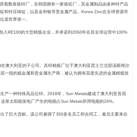
拥有和经营着数座炼锌厂，在韩国拥有一家炼铅厂，其金属制品由多种锌产品
和锌压铸锭，以及金和银等贵金属产品。Korea Zinc在全球资源市
位居世界第一。
第一个加入RE100的大型精炼企业，并承诺到2050年在其全球运营中100%
ny Limited在澳大利亚的子公司。其锌精炼厂位于澳大利亚昆士兰北部汤斯维尔
是全球首屈一指的贱金属和贵金属生产商，被认为拥有高度先进的金属精炼技
s生产一种特殊高品位锌。2018年，Sun Metals建成了澳大利亚首屈
这座太阳能发电厂产生的电能占Sun Metals所用电能的24%。
经济做出了巨大贡献。该公司雇佣了350多名员工和合同工，雇员主要来自