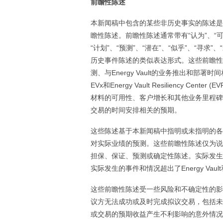
前瞻性陈述
本新闻稿中包含的某些非历史事实的陈述是根
瞻性陈述。前瞻性陈述通常带有“认为”、“可能”
“计划”、“预测”、“潜在”、“似乎”、“寻求
历史事件陈述的类似表达形式。这些前瞻性
测、与Energy Vault的业务推出和
EVx和Energy Vault Resiliency
材料的可用性、客户增长和其他业务里程碑、
交易的时间安排相关的预期。
这些陈述基于本新闻稿中指明或未指明的各种假设
对实际业绩的预测。这些前瞻性陈述仅为说
担保、保证、预测或确定性陈述。实际发生
实际发生的事件和情况超出了Energy Vaul
这些前瞻性陈述受一些风险和不确定性的影
议方无法成功或及时完成拟议交易，包括未
或交易的预期收益产生不利影响的意外情况，或无