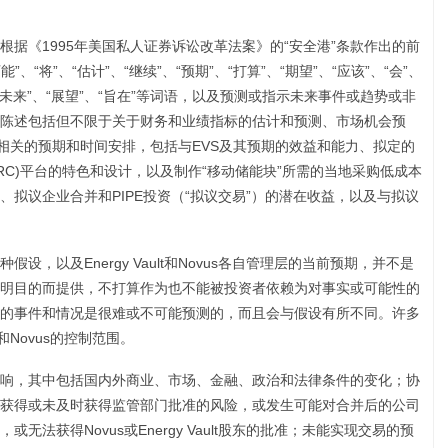
据《1995年美国私人证券诉讼改革法案》的“安全港”条款作出的前
、“将”、“估计”、“继续”、“预期”、“打算”、“期望”、“应该”、“会”、
”、“未来”、“展望”、“旨在”等词语，以及预测或指示未来事件或趋势或非
陈述包括但不限于关于财务和业绩指标的估计和预测、市场机会预
部署时间相关的预期和时间安排，包括与EVS及其预期的效益和能力、拟定的
 Center (EVRC)平台的特色和设计，以及制作“移动储能块”所需的当地采购低成本
拟议企业合并和PIPE投资（“拟议交易”）的潜在收益，以及与拟议
，以及Energy Vault和Novus各自管理层的当前预期，并不是
明目的而提供，不打算作为也不能被投资者依赖为对事实或可能性的
的事件和情况是很难或不可能预测的，而且会与假设有所不同。许多
t和Novus的控制范围。
响，其中包括国内外商业、市场、金融、政治和法律条件的变化；协
获得或未及时获得监管部门批准的风险，或发生可能对合并后的公司
法获得Novus或Energy Vault股东的批准；未能实现交易的预