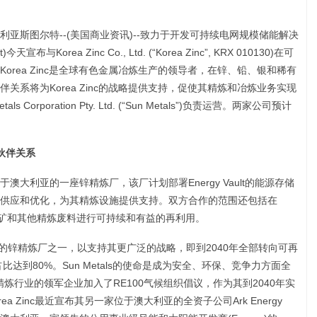
亚斯图尔特--(美国商业资讯)--致力于开发可持续电网规模储能解决
lt)今天宣布与Korea Zinc Co., Ltd. (“Korea Zinc”, KRX 010130)在可
orea Zinc是全球有色金属冶炼生产的领导者，在锌、铅、银和稀有
关系将为Korea Zinc的战略提供支持，促使其精炼和冶炼业务实现
rporation Pty. Ltd. (“Sun Metals”)负责运营。两家公司预计
伙伴关系
ls是位于澳大利亚的一座锌精炼厂，该厂计划部署Energy Vault的能源存储
供应和优化，为其精炼设施提供支持。双方合作的范围还包括在
内对尾矿和其他精炼废料进行可持续和有益的再利用。
色”锌的锌精炼厂之一，以支持其更广泛的战略，即到2040年全部转向可再
达到80%。Sun Metals的使命是成为安全、环保、竞争力方面全
精炼行业的领军企业加入了RE100气候组织倡议，作为其到2040年实
a Zinc最近宣布其另一家位于澳大利亚的全资子公司Ark Energy