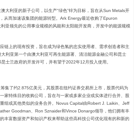
 Zinc在澳大利亚的新子公司，以生产“绿色”锌为目标，旨在从Sun Metals开
，从而加速该集团的能源转型。Ark Energy最近收购了Epuron
权，后者是澳大利亚领先的公用事业规模的风能和太阳能开发商，开发中的能源规模
整个氢供应链上的现有投资，旨在成为绿色氢的忠实使用者、需求创造者和主
氢中心是澳大利亚第一个由澳大利亚可再生能源署、清洁能源金融公司和昆士
得昆士兰政府的开发许可，并有望于2022年12月投入使用。
PO)中筹集了约2.875亿美元，其股票在纽约证券交易所上市，股票代码为
S”。Novus是一家特殊目的收购公司，旨在与一家或多家企业或实体进行合并、股
似的业务合并。Novus Capital由Robert J. Laikin、Jeff
n、Heather Goodman、Ron Sznaider和Vince Donargo领导，他们拥有丰
的丰富数据资产和知识产权来帮助这些高科技公司优化现有的和新的