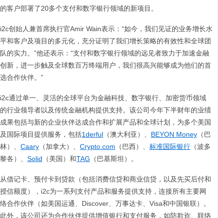
的客户部署了20多个支付和数字银行领域的新项目。
i2c创始人兼首席执行官Amir Wain表示：“如今，我们见证的业务增长水
平和客户及项目的多元化，充分证明了我们增长策略的有效性和全球团
队的实力。”他还表示：“支付和数字银行领域的远见者致力于加速金融
创新，进一步触及全球数百万终端用户，我们很高兴能够成为他们的首
选合作伙伴。”
i2c通过单一、灵活的全球平台为金融科技、数字银行、加密货币领域
的行业领导者以及传统金融机构提供支持。该公司今年下半财年的业绩
成果包括与新的企业伙伴达成合作和扩展产品和全球计划，为多个美国
及国际项目提供服务，包括
1derful
（澳大利亚）、
BEYON Money
（巴
林）、
Caary
（加拿大）、
Crypto.com
（巴西）、
标准国际银行
（波多
黎各）、
Solid
（美国）和
TAG
（巴基斯坦）。
从借记卡、预付卡到贷款（包括消费信贷和商业信贷，以及先买后付和
授信额度），i2c为一系列支付产品和服务提供支持，连接所有主要网
络合作伙伴（如美国运通、Discover、万事达卡、Visa和中国银联）。
此外，该公司还为合作伙伴提供增值银行和支付服务，如防欺诈、联络