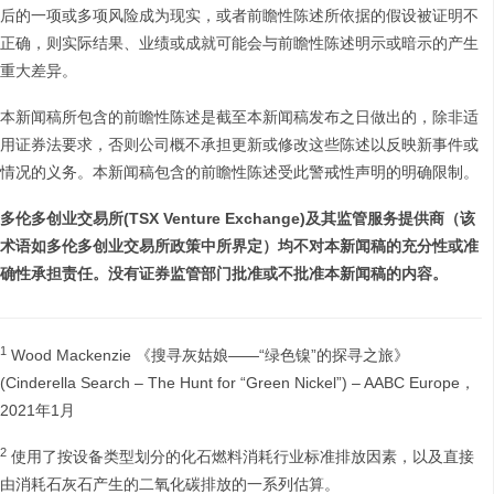
后的一项或多项风险成为现实，或者前瞻性陈述所依据的假设被证明不
正确，则实际结果、业绩或成就可能会与前瞻性陈述明示或暗示的产生
重大差异。
本新闻稿所包含的前瞻性陈述是截至本新闻稿发布之日做出的，除非适
用证券法要求，否则公司概不承担更新或修改这些陈述以反映新事件或
情况的义务。本新闻稿包含的前瞻性陈述受此警戒性声明的明确限制。
多伦多创业交易所
(TSX Venture Exchange)
及其监管服务提供商（该
术语如多伦多创业交易所政策中所界定）均不对本新闻稿的充分性或准
确性承担责任。没有证券监管部门批准或不批准本新闻稿的内容。
1
Wood Mackenzie 《搜寻灰姑娘——“绿色镍”的探寻之旅》
(Cinderella Search – The Hunt for “Green Nickel”) – AABC Europe，
2021年1月
2
使用了按设备类型划分的化石燃料消耗行业标准排放因素，以及直接
由消耗石灰石产生的二氧化碳排放的一系列估算。