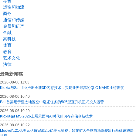
零售
运输和物流
商务
通信和传媒
金属和矿产
金融
高科技
体育
教育
艺术文化
法律
最新新闻稿
2026-08-06 11:03
Kioxia与Sandisk推出全新3D闪存技术，实现业界最高的QLC NAND比特密度
2026-08-06 10:40
Bell首架用于亚太地区空中巡逻任务的505型直升机正式投入运营
2026-08-06 10:29
Kioxia在FMS 2026上展示面向AI时代的闪存存储创新技术
2026-08-06 10:22
Moove以21亿美元估值完成2.5亿美元融资，旨在扩大全球自动驾驶出行基础设施层