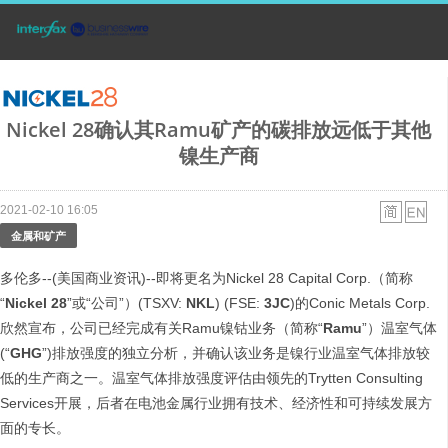
Nickel 28确认其Ramu矿产的碳排放远低于其他
镍生产商
2021-02-10 16:05
金属和矿产
多伦多--(美国商业资讯)--即将更名为Nickel 28 Capital Corp.（简称
“
Nickel 28
”或“公司”）(TSXV:
NKL
) (FSE:
3JC
)的Conic Metals Corp.
欣然宣布，公司已经完成有关Ramu镍钴业务（简称“
Ramu
”）温室气体
(“
GHG
”)排放强度的独立分析，并确认该业务是镍行业温室气体排放较
低的生产商之一。温室气体排放强度评估由领先的Trytten Consulting
Services开展，后者在电池金属行业拥有技术、经济性和可持续发展方
面的专长。