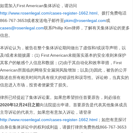
如需加入First American集体诉讼，请访问
http://www.rosenlegal.com/cases-register-1662.html
、拨打免费电话
866-767-3653或者发送电子邮件至
pkim@rosenlegal.com
或
cases@rosenlegal.com
联系Phillip Kim律师，了解有关集体诉讼的更多
信息。
本诉讼认为，被告在整个集体诉讼期间做出了虚假和/或误导声明，以
及/或者未能披露：(1) First American未能落实基本的安全准则来保护
其客户的敏感个人信息和数据；(2)由于其自动化和效率举措，First
American所面临的网络安全漏洞风险增加；以及(3)因此，被告的公开
陈述在所有相关时间均具有很大的错误性和误导性。诉讼称，当真实的
信息进入市场，投资者便蒙受了损失。
律所已经提起了集体诉讼案。如果您希望担任首要原告，则必须在
2020
年
12
月
24
日之前
向法院提出申请。首要原告是代表其他集体成员
主导诉讼的代表方。如果您有意加入诉讼，请登录
http://www.rosenlegal.com/cases-register-1662.html
；如您有意探讨
自身在集体诉讼中的权利或利益，请拨打律所免费热线866-767-3653