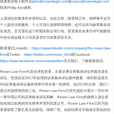
或者发送电子邮件至
pkim@rosenlegal.com
或
cases@rosenlegal.com
联系Phillip Kim律师。
上述诉讼的集体尚未得到认证。在此之前，除受聘之外，律师将不会为
个人提供法律服务。个人可自行选择聘请律师，也可以作为缺席集体诉
讼成员，且无需在这个时期采取任何行动。投资者在未来任何可能赔偿
中的分成金额大小与其是否作为首要原告无关。
敬请通过LinkedIn：
https://www.linkedin.com/company/the-rosen-law-
firm
或Twitter：
https://twitter.com/rosen_firm
或Facebook：
https://www.facebook.com/rosenlawfirm
关注我们，了解最新情况。
Rosen Law Firm代表全球投资者，主要从事证券集体诉讼和股东派生
诉讼。凭借其在2017年处理的证券集体诉讼案件数量，律所获选成为
ISS证券集体诉讼服务榜单中排名第一的律所。自2013年以来，我们一
直位列该榜单的前三名。Rosen Law Firm已经完成迄今最大一宗针对
一家中国公司的证券集体诉讼和解。Rosen Law Firm的律师入选众多
知名独立机构的排名榜单并受到高度认可。Rosen Law Firm已经为投
资者获取了数亿美元的赔偿。律师广告。此前结果并不能保证类似的结