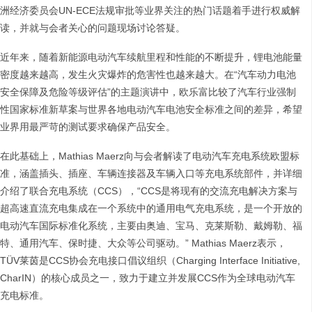
洲经济委员会UN-ECE法规审批等业界关注的热门话题着手进行权威解
读，并就与会者关心的问题现场讨论答疑。
近年来，随着新能源电动汽车续航里程和性能的不断提升，锂电池能量
密度越来越高，发生火灾爆炸的危害性也越来越大。在“汽车动力电池
安全保障及危险等级评估”的主题演讲中，欧乐富比较了汽车行业强制
性国家标准新草案与世界各地电动汽车电池安全标准之间的差异，希望
业界用最严苛的测试要求确保产品安全。
在此基础上，Mathias Maerz向与会者解读了电动汽车充电系统欧盟标
准，涵盖插头、插座、车辆连接器及车辆入口等充电系统部件，并详细
介绍了联合充电系统（CCS），“CCS是将现有的交流充电解决方案与
超高速直流充电集成在一个系统中的通用电气充电系统，是一个开放的
电动汽车国际标准化系统，主要由奥迪、宝马、克莱斯勒、戴姆勒、福
特、通用汽车、保时捷、大众等公司驱动。” Mathias Maerz表示，
TÜV莱茵是CCS协会充电接口倡议组织（Charging Interface Initiative,
CharIN）的核心成员之一，致力于建立并发展CCS作为全球电动汽车
充电标准。