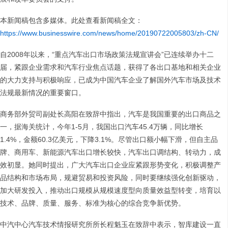
本新闻稿包含多媒体。此处查看新闻稿全文：
https://www.businesswire.com/news/home/20190722005803/zh-CN/
自2008年以来，“重点汽车出口市场政策法规宣讲会”已连续举办十二
届，紧跟企业需求和汽车行业焦点话题，获得了各出口基地和相关企业
的大力支持与积极响应，已成为中国汽车企业了解国外汽车市场及技术
法规最新情况的重要窗口。
商务部外贸司副处长高阳在致辞中指出，汽车是我国重要的出口商品之
一，据海关统计，今年1-5月，我国出口汽车45.4万辆，同比增长
1.4%，金额60.3亿美元，下降3.1%。尽管出口额小幅下滑，但自主品
牌、商用车、新能源汽车出口增长较快，汽车出口调结构、转动力，成
效初显。她同时提出，广大汽车出口企业应紧跟形势变化，积极调整产
品结构和市场布局，规避贸易和投资风险，同时要继续强化创新驱动，
加大研发投入，推动出口规模从规模速度型向质量效益型转变，培育以
技术、品牌、质量、服务、标准为核心的综合竞争新优势。
中汽中心汽车技术情报研究所所长程魁玉在致辞中表示，智库建设一直