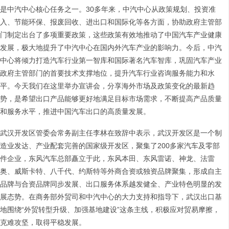
是中汽中心核心任务之一。30多年来，中汽中心从政策规划、投资准
入、节能环保、报废回收、进出口和国际化等各方面，协助政府主管部
门制定出台了多项重要政策，这些政策有效地推动了中国汽车产业健康
发展，极大地提升了中汽中心在国内外汽车产业的影响力。今后，中汽
中心将倾力打造汽车行业第一智库和国际著名汽车智库，巩固汽车产业
政府主管部门的首要技术支撑地位，提升汽车行业咨询服务能力和水
平。今天我们在这里举办宣讲会，分享海外市场及政策变化的最新趋
势，是希望出口产品能够更好地满足目标市场需求，不断提高产品质量
和服务水平，推进中国汽车出口的高质量发展。
武汉开发区管委会常务副主任李林在致辞中表示，武汉开发区是一个制
造业发达、产业配套完善的国家级开发区，聚集了200多家汽车及零部
件企业，东风汽车总部矗立于此，东风本田、东风雷诺、神龙、法雷
奥、威斯卡特、八千代、约斯特等外商合资或独资品牌聚集，形成自主
品牌与合资品牌同步发展、出口服务体系越发健全、产业特色明显的发
展态势。在商务部外贸司和中汽中心的大力支持和指导下，武汉出口基
地围绕“外贸转型升级、加强基地建设”这条主线，积极应对贸易摩擦，
克难攻坚，取得平稳发展。