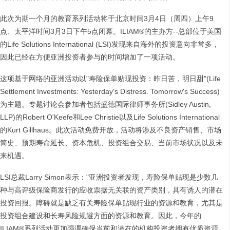
此次为期一个月的教育系列活动将于北京时间3月4日（周四）上午9
点、太平洋时间3月3日下午5点闭幕。ILIAM®的主办方--总部位于美国
的Life Solutions International (LSI)发现来自海外的投资意向非常多，
因此已经在方便亚洲投资者参与的时间增加了一项活动。
这项基于网络的亚洲活动以"寿险保单贴现投资：昨日苦，明日甜"(Life
Settlement Investments: Yesterday's Distress. Tomorrow's Success)
为主题。专题讨论会参加者包括盛德国际律师事务所(Sidley Austin,
LLP)的Robert O'Keefe和Lee Christie以及Life Solutions International
的Kurt Gillhaus。此次活动免费开放，活动将涉及不良资产销售、市场
简史、预期寿命延长、资本危机、投资组合交易、当前市场状况以及未
来机遇。
LSI总裁Larry Simon表示："亚洲投资者发现，寿险保单贴现是少数几
种与高评级保险商发行的应收票据无关联的资产类别，具有诱人的潜在
投资回报。障碍就是缺乏有关寿险保单贴现行业的资源和教育，尤其是
投资组合建设和长寿风险规避方面的资源和教育。因此，今年的
ILIAM®系列活动更加强调确保当前和潜在的机构投资者拥有优质资源