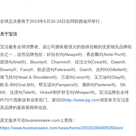
全球总决赛将于2019年5月20-24日在阿联酋迪拜举行。
关于宝洁
宝洁服务全球消费者。该公司拥有最强大的值得信赖的优质领先品牌组
合之一，这些品牌包括：好自在®(Always®)、香必飘®(Ambi Pur®)、
碧浪®(Ariel®)、Bounty®、Charmin®、佳洁士®(Crest®)、Dawn®、
Downy®、Fairy®、纺必适®(Febreze®)、Gain®、吉列®(Gillette®)、
海飞丝®(Head & Shoulders®)、兰诺®(Lenor®)、玉兰油®(Olay®)、
欧乐-B®(Oral-B®)、帮宝适®(Pampers®)、潘婷®(Pantene®)、SK-
II®、汰渍®(Tide®)、Vicks®和护舒宝®(Whisper®)。宝洁品牌在全球
约70个国家设有业务部门。请访问
http://www.pg.com
浏览有关宝洁及
其品牌的最新新闻和信息。
原文版本可在businesswire.com上查阅：
https://www.businesswire.com/news/home/20181004005056/en/