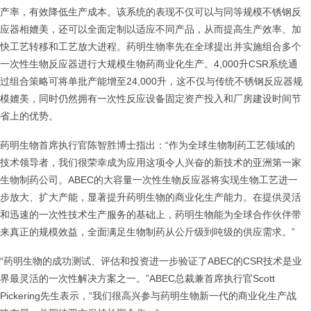
产率，有效降低生产成本。该系统的表现不仅可以与同等规模不锈钢反
应器相媲美，还可以全面定制以适应不同产品，从而提高生产效率、加
快工艺转移和工艺放大进程。药明生物率先在全球提出并实施组合多个
一次性生物反应器进行大规模生物药商业化生产。4,000升CSR系统通
过组合策略可将单批产能增至24,000升，这不仅与传统不锈钢反应器规
模媲美，同时仍然拥有一次性反应设备固定资产投入和厂房建设时间节
省上的优势。
药明生物首席执行官陈智胜博士指出：“作为全球生物制药工艺领域的
技术领导者，我们很荣幸成为应用这项令人兴奋的新技术的亚洲第一家
生物制药公司。ABEC的大容量一次性生物反应器将实现生物工艺进一
步放大、扩大产能，显著提升药明生物的商业化生产能力。在提供灵活
和迅速的一次性技术生产服务的基础上，药明生物能为全球合作伙伴带
来真正的规模效益，全面满足生物制药从公斤级到吨级的供应需求。”
“药明生物的成功测试、评估和投资进一步验证了ABEC的CSR技术是业
界最灵活的一次性解决方案之一。”ABEC总裁兼首席执行官Scott
Pickering先生表示，“我们很高兴参与药明生物新一代的商业化生产战