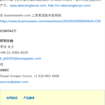
产力。
www.abecsingleuse.com
,
http://cn.abecsingleuse.com/
.
在 businesswire.com 上查看源版本新闻稿:
https://www.businesswire.com/news/home/20180320006569/zh-CN/
CONTACT:
药明生物
李佳 女士
+86-21-2066-4528
li_jia0102@wuxiapptec.com
或
ABEC
Susan Cooper Curcio, +1 610-861 4666
scurcio@abec.com
合同协议
产品服务