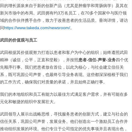
田的增长源泉来自于新的创新产品（尤其是肿瘤学和胃肠病学）及其在
新兴市场中的布局。武田拥有约3万名员工，在70多个国家中与医疗领
域的合作伙伴携手合作，致力于改善患者的生活品质。垂询详情，请访
问
https://www.takeda.com/newsroom/
。
武田的价值观与员工
武田根据其价值观努力打造以患者和客户为中心的组织；始终遵照武田
精神（诚信，公平，正直和坚毅），并按照
患者
-
信任
-
声誉
-
业务
四个优
先顺序行事。我们把患者放在首位，以此为核心，与社会建立信任关
系，既可巩固公司声誉，也最终引导业务表现。这些都深深植根于我们
的工作方式，确保我们对质量的承诺，并且始终正确行事。
我们的本地组织和员工有能力以最佳方式满足客户需求，并有可能在多
元化和敏捷的组织中发展壮大。
武田领导人展示出战略思维，寻找服务患者的创新方式，建立与社会的
信任关系，巩固公司声誉，发展业务。他们创造出一个激励员工合作并
推动组织发展的环境。他们专注于公司指定的优先事项并且表现出色，