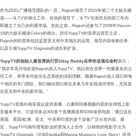
作为ZEEL广播领导团队的一员，Rajesh领导了2015年第二个大娱乐频
道——‘& TV’的推出工作。在他的领导下，‘& TV’在面世后的前三年内
即建立了自己的利基市场。在此之前，Rajesh还参与了2008年Viacom
18的大娱乐频道Colors的推出。担任YuppTV的首席运营官之后，
Rajesh的职责将包括监督亚太和中东地区的运营、领导内容收购任务、
以及引领YuppTV Originals的成长和扩张。
YuppTV的创始人兼首席执行官Uday Reddy在评价这项任命时
表示：
“我非常高兴地欢迎Rajesh加入YuppTV。他以前在业界一些最著名的公
司工作，将带来对娱乐生态系统的深刻理解。随着Rajesh加入我们和每
个地区的专门团队，我们确信我们将在未来几年实现成倍增长，尤其是
在亚太和中东的新市场。”
YuppTV是面向南亚观众提供直播、点播和回播视频内容的全球线上影
音服务平台。它提供多达300多个直播频道和5000余部电影，通过设在
美国、英国/欧洲、亚太、中东和印度的多个设备广泛分发内容。最
近，YuppTV与南印度电影业的资深人士合作，以精致的电影手法为
YuppTV Originals（比如Edulika和Manna Mugguru Love Story）提供