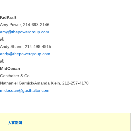
KidKraft
Amy Power, 214-693-2146
amy@thepowergroup.com
或
Andy Shane, 214-498-4915
andy@thepowergroup.com
或
MidOcean
Gasthalter & Co.
Nathaniel Garnick/Amanda Klein, 212-257-4170
midocean@gasthalter.com
人事新闻