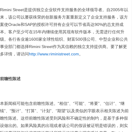
Rimini Street是提供独立企业软件支持服务的全球领导者。自2005年以
来，该公司以屡获殊荣的创新服务方案重新定义了企业支持服务，该方
案使Oracle和SAP的授权许可持有企业可以节省高达90%的总支持成
本。客户至少可在15年内继续使用其现有软件版本，无需进行任何升
级。各行各业逾1600家全球性组织、财富500强公司、中型企业和公共
事业部门都选择Rimini Street作为其信赖的独立支持提供商。要了解更
多详情，请访问
http://www.riministreet.com
。
前瞻性陈述
本新闻稿可能包含前瞻性陈述。“相信”、“可能”、“将要”、“估计”、“继
续”、“预计”、“打算”、“计划”、“期望”以及类似的字眼表示相关陈述为前
瞻性陈述。这些前瞻性陈述受到风险和不确定性的制约，是基于多种假
设做出的。如果风险真的出现或者该公司的假设被证明是错误的，则实