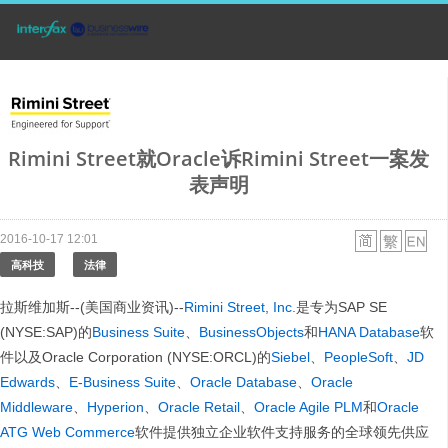
Rimini Street就Oracle诉Rimini Street一案发
表声明
2016-10-17 12:01
高科技
法律
拉斯维加斯--(美国商业资讯)--
Rimini Street, Inc.
是专为SAP SE
(NYSE:SAP)的
Business Suite
、
BusinessObjects
和
HANA Database
软
件以及Oracle Corporation (NYSE:ORCL)的
Siebel
、
PeopleSoft
、
JD
Edwards
、
E-Business Suite
、
Oracle Database
、
Oracle
Middleware
、
Hyperion
、
Oracle Retail
、
Oracle Agile PLM
和
Oracle
ATG Web Commerce
软件提供独立企业软件支持服务的全球领先供应