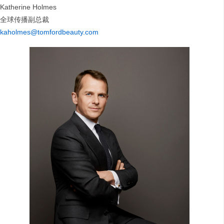
Katherine Holmes
全球传播副总裁
kaholmes@tomfordbeauty.com