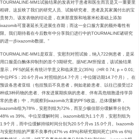
TOURMALINE-MM1试验结果的发表对于患者和医生而言是又一重要里
程碑。这反映了我们的研究人员、试验研究者、患者及其家属付出的宝
贵努力。该发表物的结论是，在来那度胺和地塞米松基础上添加
ixazomib可显著延长无进展生存期；而这一全口服方案的额外毒性有
限。我们期待着在今后数年中分享我们进行中的TOURMALINE诸研究
的进一步ixazomib数据。”
TOURMALINE-MM1是双盲、安慰剂对照试验，纳入722例患者，是采
用口服蛋白酶体抑制剂的首个3期研究。据
NEJM
所报道，该试验结果
显示，PFS的延长有统计学意义和临床意义(35%)（HR 0.74; p = 0.01;
中位PFS：20.6个月vs 对照组的14.7个月；中位随访期14.7个月）。在
预设各患者亚组（包括预后不良患者，例如老龄患者、以往已接受过2
种或3种药物的患者、伴发进展期疾病的患者、伴有高危细胞遗传学异
常的患者）中，均观察到ixazomib方案的PFS收益。总体缓解率，
ixazomib组为78%，安慰剂组为72%，而至少极佳部分缓解率分别为
48% vs 39%。中位至缓解时间，ixazomib组为1.1个月，安慰剂组为
1.9个月，而中位缓解持续时间分别为20.5个月vs 15.0个月。Ixazomib
与安慰剂组的严重不良事件(47% vs 49%)和研究期间死亡(4% vs 6%)