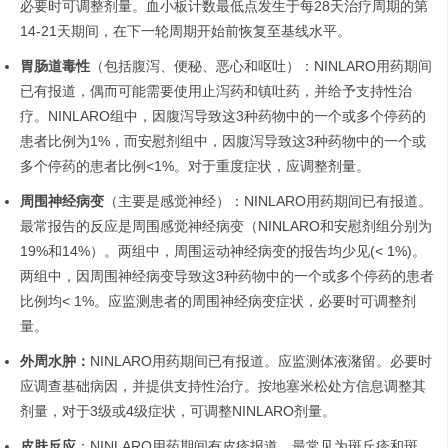
必要时可调整剂量。血小板计数最低点发生于每28天治疗周期的第
14-21天期间，在下一轮周期开始前恢复至基线水平。
胃肠道毒性
（包括腹泻、便秘、恶心和呕吐）：NINLARO用药期间
已有报道，偶而可能需要使用止泻药和镇吐药，并给予支持性治
疗。NINLARO组中，因腹泻导致这3种药物中的一个或多个停药的
患者比例为1%，而安慰剂组中，因腹泻导致这3种药物中的一个或
多个停药的患者比例<1%。对于重度症状，应调整剂量。
周围神经病变
（主要是感觉神经）：NINLARO用药期间已有报道。
最常报告的反应是周围感觉神经病变（NINLARO和安慰剂组分别为
19%和14%）。两组中，周围运动神经病变的报告均少见(< 1%)。
两组中，因周围神经病变导致这3种药物中的一个或多个停药的患者
比例均< 1%。应监测患者的周围神经病变症状，必要时可调整剂
量。
外周水肿：
NINLARO用药期间已有报道。应监测体液潴留。必要时
应调查基础病因，并提供支持性治疗。按地塞米松处方信息调整其
剂量，对于3级或4级症状，可调整NINLARO剂量。
皮肤反应
：NINLARO用药期间有皮疹报道，最常见为斑丘疹和斑