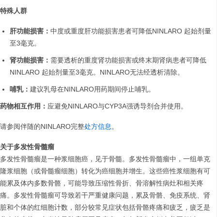
特殊人群
肝功能损害：
中度或重度肝功能损害患者可降低NINLARO 起始剂量
至3毫克。
肾功能损害：
需要透析的重度肾功能损害或终末期肾病患者可降低
NINLARO 起始剂量至3毫克。NINLARO无法经透析清除。
哺乳：
建议乳母在NINLARO用药期间停止哺乳。
药物相互作用：
应避免NINLARO与CYP3A强诱导剂合并使用。
请参阅伴随的NINLARO完整
处方信息
。
关于多发性骨髓瘤
多发性骨髓瘤是一种浆细胞癌，见于骨髓。多发性骨髓瘤中，一组单克
隆浆细胞（或骨髓瘤细胞）转化为癌细胞并增生。这些癌性浆细胞有可
能累及体内多数骨骼，可能导致压缩性骨折、骨溶解性病灶和相关疼
痛。多发性骨髓瘤可导致若干严重健康问题，累及骨骼、免疫系统、肾
脏和个体的红细胞计数，部分较常见症状包括骨骼疼痛和疲乏，疲乏是