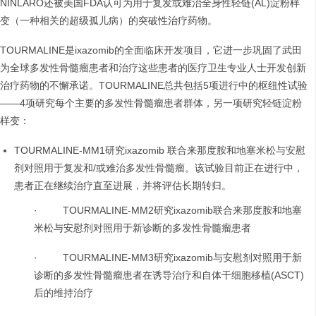
NINLARO还被美国FDA认可为用于复发或难治全身性轻链(AL)淀粉样
变（一种相关的超级孤儿病）的突破性治疗药物。
TOURMALINE是ixazomib的全面临床开发项目，它进一步巩固了武田
为全球多发性骨髓瘤患者和治疗这些患者的医疗卫生专业人士开发创新
治疗药物的不懈承诺。TOURMALINE总共包括5项进行中的枢纽性试验
——4项研究每个主要的多发性骨髓瘤患者群体，另一项研究轻链淀粉
样变：
TOURMALINE-MM1研究ixazomib 联合来那度胺和地塞米松与安慰
剂对照用于复发和/或难治多发性骨髓瘤。该试验目前正在进行中，
患者正在继续治疗直至进展，并将评估长期转归。
· TOURMALINE-MM2研究ixazomib联合来那度胺和地塞
米松与安慰剂对照用于新诊断的多发性骨髓瘤患者
· TOURMALINE-MM3研究ixazomib与安慰剂对照用于新
诊断的多发性骨髓瘤患者在诱导治疗和自体干细胞移植(ASCT)
后的维持治疗