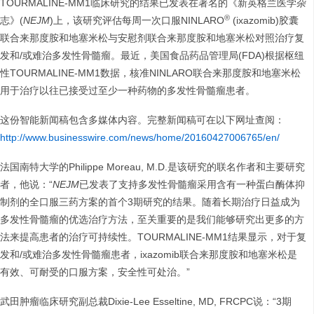
TOURMALINE-MM1临床研究的结果已发表在著名的《新英格兰医学杂
®
志》(
NEJM
)上，该研究评估每周一次口服NINLARO
(ixazomib)胶囊
联合来那度胺和地塞米松与安慰剂联合来那度胺和地塞米松对照治疗复
发和/或难治多发性骨髓瘤。最近，美国食品药品管理局(FDA)根据枢纽
性TOURMALINE-MM1数据，核准NINLARO联合来那度胺和地塞米松
用于治疗以往已接受过至少一种药物的多发性骨髓瘤患者。
这份智能新闻稿包含多媒体内容。完整新闻稿可在以下网址查阅：
http://www.businesswire.com/news/home/20160427006765/en/
法国南特大学的Philippe Moreau, M.D.是该研究的联名作者和主要研究
者，他说：“
NEJM
已发表了支持多发性骨髓瘤采用含有一种蛋白酶体抑
制剂的全口服三药方案的首个3期研究的结果。随着长期治疗日益成为
多发性骨髓瘤的优选治疗方法，至关重要的是我们能够研究出更多的方
法来提高患者的治疗可持续性。TOURMALINE-MM1结果显示，对于复
发和/或难治多发性骨髓瘤患者，ixazomib联合来那度胺和地塞米松是
有效、可耐受的口服方案，安全性可处治。”
武田肿瘤临床研究副总裁Dixie-Lee Esseltine, MD, FRCPC说：“3期