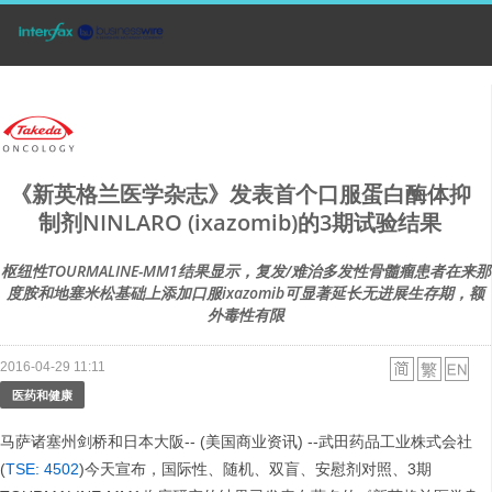
《新英格兰医学杂志》发表首个口服蛋白酶体抑
制剂NINLARO (ixazomib)的3期试验结果
枢纽性TOURMALINE-MM1结果显示，复发/难治多发性骨髓瘤患者在来那
度胺和地塞米松基础上添加口服ixazomib可显著延长无进展生存期，额
外毒性有限
2016-04-29 11:11
医药和健康
马萨诸塞州剑桥和日本大阪-- (美国商业资讯) --武田药品工业株式会社
(
TSE: 4502
)今天宣布，国际性、随机、双盲、安慰剂对照、3期