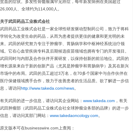
贫血的症状。多发性骨髓瘤属罕见癌症，每年新发病例在美国超过
26,000人、全球约为114,000人。
关于武田药品工业株式会社
武田药品工业株式会社是一家全球性研发驱动型制药公司，致力于将科
学转化为改变生命的药品，从而为患者提供更佳的健康和更光明的未
来。武田的研究努力专注于肿瘤学、胃肠病学和中枢神经系统治疗领
域。它在心血管疾病专科及后期候选疫苗领域也拥有专门的开发项目。
武田同时与内部及合作伙伴开展研发，以保持创新的前沿地位。武田的
增长源泉来自于新的创新产品（尤其是肿瘤学和胃肠病学）及其在新兴
市场中的布局。武田的员工超过3万名，在70多个国家中与合作伙伴在
医疗保健领域携手合作，致力于改善患者的生活品质。欲了解进一步信
息，请访问
http://www.takeda.com/news
。
有关武田的进一步信息，请访问其企业网站：
www.takeda.com
，有关
武田肿瘤部（武田药品工业株式会社全球肿瘤业务部的品牌）的进一步
信息，请访问其部门网站：
www.takedaoncology.com
。
原文版本可在businesswire.com上查阅：