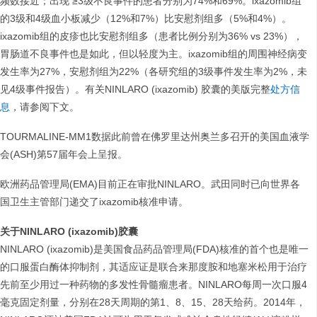
频数接近；出现 ≥3级不良事件的患者分别为74%和69%。ixazomib组
的3级和4级血小板减少（12%和7%）比安慰剂组多（5%和4%）。
ixazomib组的皮疹也比安慰剂组多（患者比例分别为36% vs 23%），
胃肠道不良事件也是如此，但以轻度为主。ixazomib组的周围神经病变
发生率为27%，安慰剂组为22%（各研究组的3级事件发生率为2%，未
见4级事件报告）。有关NINLARO (ixazomib) 胶囊的美版完整
处方信
息
，请参阅下文。
TOURMALINE-MM1数据此前曾在佛罗里达州奥兰多召开的美国血液学
会(ASH)第57届年会上呈报。
欧洲药品管理局(EMA)目前正在审批NINLARO。武田同时已向世界各
国卫生主管部门递交了ixazomib核准申请。
关于
NINLARO (ixazomib)
胶囊
NINLARO (ixazomib)是美国食品药品管理局(FDA)核准的首个也是唯一
的口服蛋白酶体抑制剂，其适应证是联合来那度胺和地塞米松用于治疗
先前至少用过一种药物的多发性骨髓瘤患者。NINLARO每周一次口服4
毫克固定剂量，分别在28天周期的第1、8、15、28天给药。2014年，