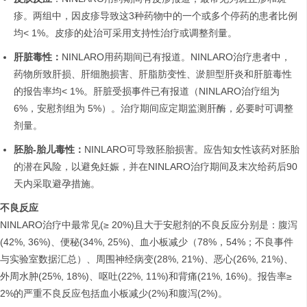
疹。两组中，因皮疹导致这3种药物中的一个或多个停药的患者比例
均< 1%。皮疹的处治可采用支持性治疗或调整剂量。
肝脏毒性：
NINLARO用药期间已有报道。NINLARO治疗患者中，
药物所致肝损、肝细胞损害、肝脂肪变性、淤胆型肝炎和肝脏毒性
的报告率均< 1%。肝脏受损事件已有报道（NINLARO治疗组为
6%，安慰剂组为 5%）。治疗期间应定期监测肝酶，必要时可调整
剂量。
胚胎
-
胎儿毒性：
NINLARO可导致胚胎损害。应告知女性该药对胚胎
的潜在风险，以避免妊娠，并在NINLARO治疗期间及末次给药后90
天内采取避孕措施。
不良反应
NINLARO治疗中最常见(≥ 20%)且大于安慰剂的不良反应分别是：腹泻
(42%, 36%)、便秘(34%, 25%)、血小板减少（78%，54%；不良事件
与实验室数据汇总）、周围神经病变(28%, 21%)、恶心(26%, 21%)、
外周水肿(25%, 18%)、呕吐(22%, 11%)和背痛(21%, 16%)。报告率≥
2%的严重不良反应包括血小板减少(2%)和腹泻(2%)。