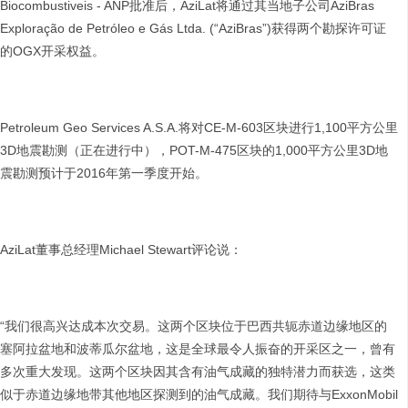
Biocombustiveis - ANP批准后，AziLat将通过其当地子公司AziBras
Exploração de Petróleo e Gás Ltda. (“AziBras”)获得两个勘探许可证
的OGX开采权益。
Petroleum Geo Services A.S.A.将对CE-M-603区块进行1,100平方公里
3D地震勘测（正在进行中），POT-M-475区块的1,000平方公里3D地
震勘测预计于2016年第一季度开始。
AziLat董事总经理Michael Stewart评论说：
“我们很高兴达成本次交易。这两个区块位于巴西共轭赤道边缘地区的
塞阿拉盆地和波蒂瓜尔盆地，这是全球最令人振奋的开采区之一，曾有
多次重大发现。这两个区块因其含有油气成藏的独特潜力而获选，这类
似于赤道边缘地带其他地区探测到的油气成藏。我们期待与ExxonMobil