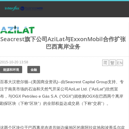
Seacrest旗下公司AziLat与ExxonMobil合作扩张
巴西离岸业务
2015-10-20 13:58
能源和环境
金融
百慕大汉密尔顿--(美国商业资讯)--由Seacrest Capital Group支持、专
注于南美市场的石油和天然气开采公司AziLat Ltd. (“AziLat”)欣然宣
布，与OGX Petróleo e Gás S.A. (“OGX”)就收购OGX在巴西两个离岸
勘探区块（下称“区块”）的全部权益达成交易（下称“交易”）。
这两个区块位于巴西离岸赤道共轭边缘地区的塞阿拉盆地和波蒂瓜尔盆