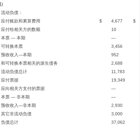
损）
流动负债：
应付账款和累算费用
$
4,677
$
应付给相关方的数额
10
本票 — 本期
—
可转换本票
3,456
预收收入—本期
952
和可转换本票相关的派生债务
2,688
流动负债总计
11,783
应付票据
19,349
应向相关方支付的票据
—
本票 — 非本期
—
预收收入—非本期
2,930
其它非流动负债
3,000
负债总计
37,062