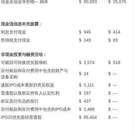
现金及现金等价物— 期末
$
80,003
$
25,675
现金流信息补充披露
：
利息支付现金
$
945
$
414
所得税支付现金
$
149
$
83
非现金投资与融资活动：
可赎回可转换优先股增积
$
2,574
$
518
应付账款和应付费用中包含的财产与
$
24
$
—
设备采购
递延IPO成本重新归类至权益
$
5,111
$
—
普通股认股权证持有人认定红利
$
197
$
—
权证及衍生品的发行
$
437
$
—
应付账款和应付费用中包含的IPO成本
$
1,488
$
—
IPO日优先股转普通股
$
85,454
$
—