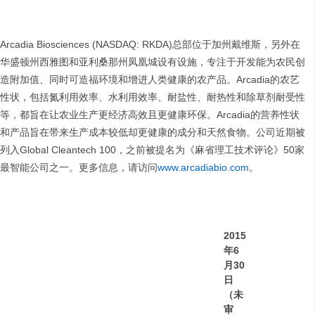
Arcadia Biosciences (NASDAQ: RKDA)总部位于加州戴维斯，另外在
华盛顿州西雅图和亚利桑那州凤凰城设有设施，专注于开发能为农民创
造附加值、同时可造福环境和增进人类健康的农产品。Arcadia的农艺
性状，包括氮利用效率、水利用效率、耐盐性、耐热性和除草剂耐受性
等，都旨在让农业生产更经济高效且更健康环保。Arcadia的营养性状
和产品旨在带来生产成本较低却更健康的成分和天然食物。公司近期被
列入Global Cleantech 100，之前被提名为《麻省理工技术评论》50家
最智能公司之一。更多信息，请访问
www.arcadiabio.com
。
2015
年
6
月
30
日
（未
审