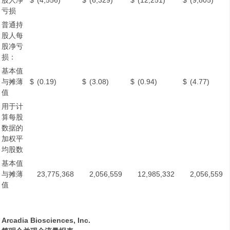
股人净
$
(4,556)
$
(6,329)
$
(12,251)
$
(9,805)
亏损
普通持
股人每
股净亏
损：
基本值
与摊薄
$
(0.19)
$
(3.08)
$
(0.94)
$
(4.77)
值
用于计
算每股
数据的
加权平
均股数
基本值
与摊薄
23,775,368
2,056,559
12,985,332
2,056,559
值
Arcadia Biosciences, Inc.