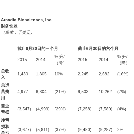
Arcadia Biosciences, Inc.
财务快照
（单位：千美元）
截止
6
月
30
日的三个月
截止
6
月
30
日的六个月
% 升/
% 升/
2015
2014
2015
2014
（降）
（降）
总收
1,430
1,305
10%
2,245
2,682
(16%)
入
总运
营费
4,977
6,304
(21%)
9,503
10,262
(7%)
用
营业
(3,547)
(4,999)
(29%)
(7,258)
(7,580)
(4%)
亏损
净亏
损和
(3,677)
(5,811)
(37%)
(9,480)
(9,287)
2%
总亏