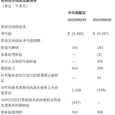
简明合并现金流量报表
（单位：千美元）
半年期截至
2015/06/30
2014/06/30
营业活动现金流：
净亏损
$
(9,480)
$
(9,287)
营业活动现金净亏损调整：
贬值与摊销
141
183
设备处理获益
—
(3)
未计入实体的亏损权益
—
932
股权收入
924
399
针对服务提供方发行的普通股认股权
—
93
证
与可转换本票相关的派生债务公允价
1,108
(198)
值变化
与IPO日应付票据相关的持股权证和派
(437)
—
生债务的到期收益
债务贴现增积
343
308