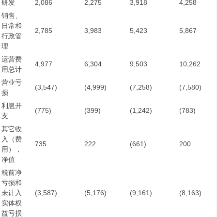
研发
2,086
2,275
3,918
4,258
销售、
日常和
2,785
3,983
5,423
5,867
行政管
理
运营费
4,977
6,304
9,503
10,262
用总计
营业亏
(3,547)
(4,999)
(7,258)
(7,580)
损
利息开
(775)
(399)
(1,242)
(783)
支
其它收
入（费
735
222
(661)
200
用），
净值
税前净
亏损和
未计入
(3,587)
(5,176)
(9,161)
(8,163)
实体权
益亏损