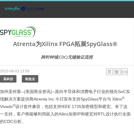
Atrenta为Xilinx FPGA拓展SpyGlass®
跨时钟域(CDC)无缝验证流程
2015-06-03 13:59
高科技
制造业
加州圣何塞--(美国商业资讯)--面向半导体和消费电子行业的领先SoC实
®
现解决方案提供商Atrenta Inc.今日宣布支持SpyGlass平台与 Xilinx
®
Vivado
设计套件兼容，包括支持IEEE 1735加密模型和硬宏。有了这
一支持，客户将能够利用嵌入的Xilinx加密IP和硬宏对RTL设计执行全面
的CDC分析。