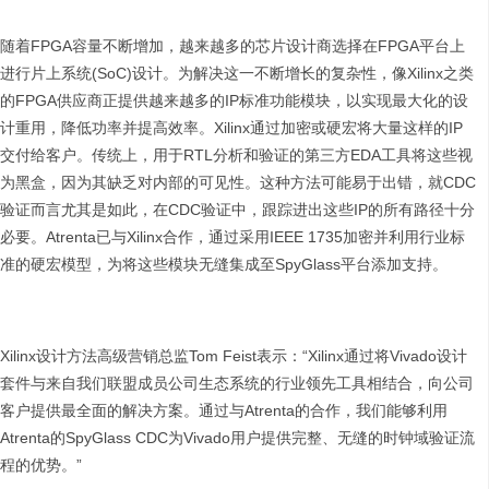
随着FPGA容量不断增加，越来越多的芯片设计商选择在FPGA平台上
进行片上系统(SoC)设计。为解决这一不断增长的复杂性，像Xilinx之类
的FPGA供应商正提供越来越多的IP标准功能模块，以实现最大化的设
计重用，降低功率并提高效率。Xilinx通过加密或硬宏将大量这样的IP
交付给客户。传统上，用于RTL分析和验证的第三方EDA工具将这些视
为黑盒，因为其缺乏对内部的可见性。这种方法可能易于出错，就CDC
验证而言尤其是如此，在CDC验证中，跟踪进出这些IP的所有路径十分
必要。Atrenta已与Xilinx合作，通过采用IEEE 1735加密并利用行业标
准的硬宏模型，为将这些模块无缝集成至SpyGlass平台添加支持。
Xilinx设计方法高级营销总监Tom Feist表示：“Xilinx通过将Vivado设计
套件与来自我们联盟成员公司生态系统的行业领先工具相结合，向公司
客户提供最全面的解决方案。通过与Atrenta的合作，我们能够利用
Atrenta的SpyGlass CDC为Vivado用户提供完整、无缝的时钟域验证流
程的优势。”