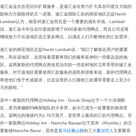
速汇金这次在尼泊尔扩展服务，是速汇金在努力扩大其在印度次大陆的
影响力方面取得的又一进展。速汇金国际汇款的南亚地区总监Harsh
Lambah认为，南亚对速汇金而言是一个重要的成长市场。Lambah
说，速汇金今年仅在印度就新增了6000多家代理网点，而且公司还将
继续致力于在该地区设立更多网点，以满足人们不断增长的汇款需求。
速汇金的南亚地区总监Harsh Lambah说："我们了解靠近用户的重要
性，而在该地区，这意味着需要将我们的服务延伸到一些最边远的地
区。这两家新的代理网点将使尼泊尔的一些农村地区立即享受到速汇金
服务。对于该地区需要使用汇款服务的居民和游客来说，新的代理网点
将使他们免于长途跋涉，过去这里的人们接收汇款通常需要走上至少3
天的路程。"
其中一家新的代理网点Holiday Inn - Gorak Shep位于一个小冰湖附
近，原为珠穆朗玛峰探险队的大本营，如今已成为一处重要的旅游景
点。该网点的海拔约为1.76万英尺，是世界上最高的汇款代理网点。另
外一家新网点Holiday Inn - Namche Bazaar位于昆布（Khumbu）的主
要集镇Namche Bazar，昆布是
喜马拉雅山脉
的三大
夏尔巴人
主要聚居