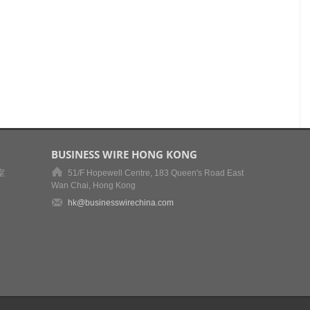
BUSINESS WIRE HONG KONG
室
51/F Hopewell Centre, 183 Queen's Road East
Wan Chai, Hong Kong
hk@businesswirechina.com