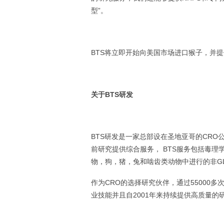
型”。
BTS将立即开始向美国市场进口猴子，并
关于BTS
研发
BTS研发是一家总部设在圣地亚哥的CRO
前研究提供综合服务， BTS服务包括毒理
物，狗，猪，兔和啮齿类动物中进行的非G
作为CRO的选择研究伙伴，通过55000
业技能并且自2001年来持续提供高质量的