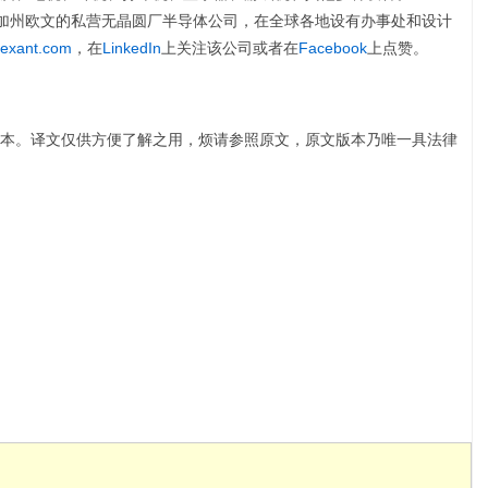
部位于加州欧文的私营无晶圆厂半导体公司，在全球各地设有办事处和设计
exant.com
，在
LinkedIn
上关注该公司或者在
Facebook
上点赞。
本。译文仅供方便了解之用，烦请参照原文，原文版本乃唯一具法律