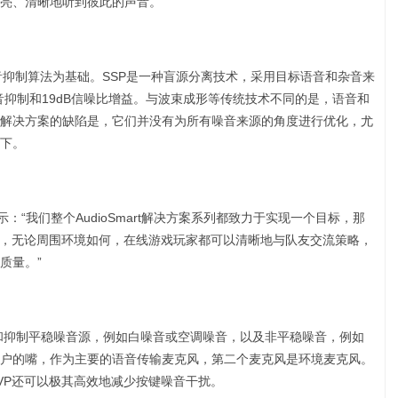
亮、清晰地听到彼此的声音。
SP噪音抑制算法为基础。SSP是一种盲源分离技术，采用目标语音和杂音来
音抑制和19dB信噪比增益。与波束成形等传统技术不同的是，语音和
解决方案的缺陷是，它们并没有为所有噪音来源的角度进行优化，尤
下。
are表示：“我们整个AudioSmart解决方案系列都致力于实现一个目标，那
术，无论周围环境如何，在线游戏玩家都可以清晰地与队友交流策略，
质量。”
来探测和抑制平稳噪音源，例如白噪音或空调噪音，以及非平稳噪音，例如
户的嘴，作为主要的语音传输麦克风，第二个麦克风是环境麦克风。
VP还可以极其高效地减少按键噪音干扰。