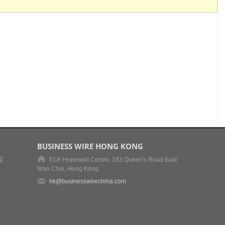
BUSINESS WIRE HONG KONG
室
51/F Hopewell Centre, 183 Queen's Road East
Wan Chai, Hong Kong
hk@businesswirechina.com