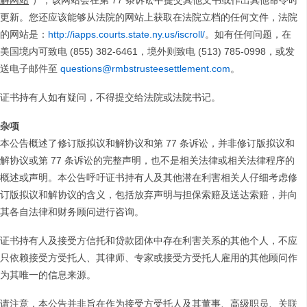
解网站
”），该网站会在第 77 条诉讼中提交其他文书或作出其他命令时
更新。您还应该能够从法院的网站上获取在法院立档的任何文件，法院
的网站是：
http://iapps.courts.state.ny.us/iscroll/
。如有任何问题，在
美国境内可致电 (855) 382-6461，境外则致电 (513) 785-0998，或发
送电子邮件至
questions@rmbstrusteesettlement.com
。
证书持有人如有疑问，不得提交给法院或法院书记。
杂项
本公告概述了修订版拟议和解协议和第 77 条诉讼，并非修订版拟议和
解协议或第 77 条诉讼的完整声明，也不是相关法律或相关法律程序的
概述或声明。本公告呼吁证书持有人及其他潜在利害相关人仔细考虑修
订版拟议和解协议的含义，包括放弃声明与担保索赔及送达索赔，并向
其各自法律和财务顾问进行咨询。
证书持有人及接受方信托和贷款团体中存在利害关系的其他个人，不应
只依赖接受方受托人、其律师、专家或接受方受托人雇用的其他顾问作
为其唯一的信息来源。
请注意，本公告并非旨在作为接受方受托人及其董事、高级职员、关联