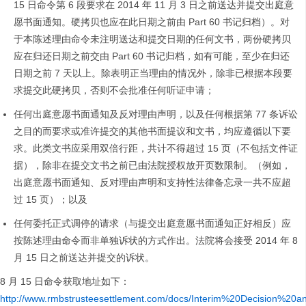
15 日命令第 6 段要求在 2014 年 11 月 3 日之前送达并提交出庭意
愿书面通知。硬拷贝也应在此日期之前由 Part 60 书记归档）。对
于本陈述理由命令未注明送达和提交日期的任何文书，两份硬拷贝
应在归还日期之前交由 Part 60 书记归档，如有可能，至少在归还
日期之前 7 天以上。除表明正当理由的情况外，除非已根据本段要
求提交此硬拷贝，否则不会批准任何听证申请；
任何出庭意愿书面通知及反对理由声明，以及任何根据第 77 条诉讼
之目的而要求或准许提交的其他书面提议和文书，均应遵循以下要
求。此类文书应采用双倍行距，共计不得超过 15 页（不包括文件证
据），除非在提交文书之前已由法院授权放开页数限制。（例如，
出庭意愿书面通知、反对理由声明和支持性法律备忘录一共不应超
过 15 页）；以及
任何委托正式调停的请求（与提交出庭意愿书面通知正好相反）应
按陈述理由命令而非单独诉状的方式作出。法院将会接受 2014 年 8
月 15 日之前送达并提交的诉状。
8 月 15 日命令获取地址如下：
http://www.rmbstrusteesettlement.com/docs/Interim%20Decision