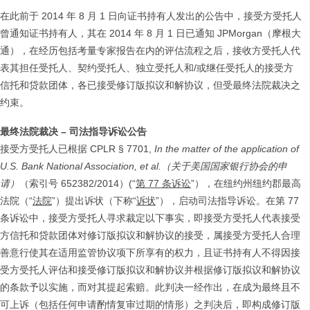
在此前于 2014 年 8 月 1 日向证书持有人发出的公告中，接受方受托人
曾通知证书持有人，其在 2014 年 8 月 1 日已通知 JPMorgan（摩根大
通），在经历包括考量专家报告在内的评估流程之后，接收方受托人代
表其担任受托人、契约受托人、独立受托人和/或继任受托人的接受方
信托和贷款团体，各已接受修订版拟议和解协议，但受最终法院裁决之
约束。
最终法院裁决
–
司法指导诉讼公告
接受方受托人已根据 CPLR § 7701,
In the matter of the application of
U.S. Bank National Association, et al.
（关于美国国家银行协会的申
请）
（索引号 652382/2014）(“
第 77 条诉讼
”），在纽约州纽约郡最高
法院（“
法院
”）提出诉状（下称“
诉状
”），启动司法指导诉讼。在第 77
条诉讼中，接受方受托人寻求裁定以下事实，即接受方受托人代表接受
方信托和贷款团体对修订版拟议和解协议的接受，属接受方受托人合理
善意行使其在适用监管协议项下所享有的权力，且证书持有人不得因接
受方受托人评估和接受修订版拟议和解协议并根据修订版拟议和解协议
的条款予以实施，而对其提起索赔。此判决一经作出，在成为最终且不
可上诉（包括任何申请酌情复审过期的情形）之判决后，即构成修订版