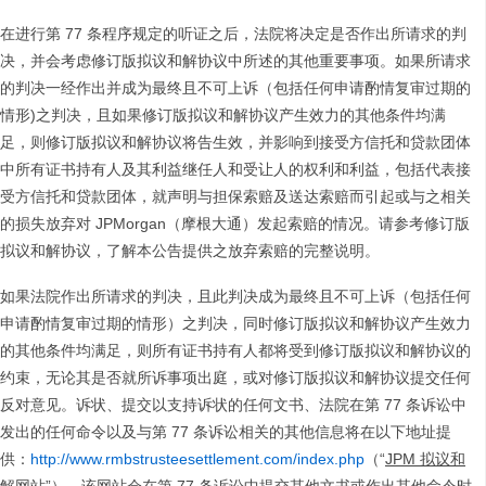
在进行第 77 条程序规定的听证之后，法院将决定是否作出所请求的判
决，并会考虑修订版拟议和解协议中所述的其他重要事项。如果所请求
的判决一经作出并成为最终且不可上诉（包括任何申请酌情复审过期的
情形)之判决，且如果修订版拟议和解协议产生效力的其他条件均满
足，则修订版拟议和解协议将告生效，并影响到接受方信托和贷款团体
中所有证书持有人及其利益继任人和受让人的权利和利益，包括代表接
受方信托和贷款团体，就声明与担保索赔及送达索赔而引起或与之相关
的损失放弃对 JPMorgan（摩根大通）发起索赔的情况。请参考修订版
拟议和解协议，了解本公告提供之放弃索赔的完整说明。
如果法院作出所请求的判决，且此判决成为最终且不可上诉（包括任何
申请酌情复审过期的情形）之判决，同时修订版拟议和解协议产生效力
的其他条件均满足，则所有证书持有人都将受到修订版拟议和解协议的
约束，无论其是否就所诉事项出庭，或对修订版拟议和解协议提交任何
反对意见。诉状、提交以支持诉状的任何文书、法院在第 77 条诉讼中
发出的任何命令以及与第 77 条诉讼相关的其他信息将在以下地址提
供：
http://www.rmbstrusteesettlement.com/index.php
（“
JPM
拟议和