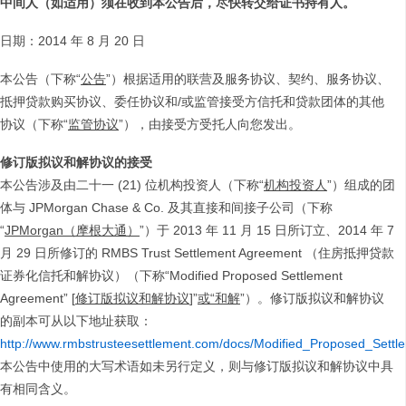
中间人（如适用）须在收到本公告后，尽快转交给证书持有人。
日期：2014 年 8 月 20 日
本公告（下称“
公告
”）根据适用的联营及服务协议、契约、服务协议、
抵押贷款购买协议、委任协议和/或监管接受方信托和贷款团体的其他
协议（下称“
监管协议
”），由接受方受托人向您发出。
修订版拟议和解协议的接受
本公告涉及由二十一 (21) 位机构投资人（下称“
机构投资人
”）组成的团
体与 JPMorgan Chase & Co. 及其直接和间接子公司（下称
“
JPMorgan
（摩根大通）
”）于 2013 年 11 月 15 日所订立、2014 年 7
月 29 日所修订的 RMBS Trust Settlement Agreement （住房抵押贷款
证券化信托和解协议）（下称“Modified Proposed Settlement
Agreement” [
修订版拟议和解协议
]”
或“和解
”）。修订版拟议和解协议
的副本可从以下地址获取：
http://www.rmbstrusteesettlement.com/docs/Modified_Proposed_Sett
本公告中使用的大写术语如未另行定义，则与修订版拟议和解协议中具
有相同含义。