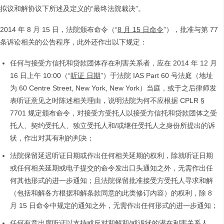
拟议和解协议下所述及定义的“最终法院裁决”。
2014 年 8 月 15 日，法院颁布命令（“
8
月 15 日命令
”），批准与第 77
条诉讼相关的公告程序，此外还作出以下规定：
任何与接受方信托和贷款团体存在利害关系者，应在 2014 年 12 月
16 日上午 10:00（“
听证 日期
”）于法院 IAS Part 60 号法庭（地址
为 60 Centre Street, New York, New York）当庭，或于之后律师发
表听证意见之时陈述相关理由，说明法院为何不应根据 CPLR §
7701 规定颁布命令，对接受方受托人以接受方信托和贷款团体之受
托人、契约受托人、独立受托人和/或继任受托人之身份所提出的诉
状，作出对其有利的判决；
法院保留延迟听证日期或作出任何相关延期的权利，除就听证日期
或任何相关延期或电子提交的命令发出口头通知之外，无需作出任
何其他形式的进一步通知；且法院保留批准接受方受托人寻求和解
（包括和解各方根据和解条款同意的此类修订内容）的权利，除 8
月 15 日命令中规定的通知之外，无需作出任何形式的进一步通知；
任何有意出席听证以支持或反对和解和/或诉状的潜在利害关系人，