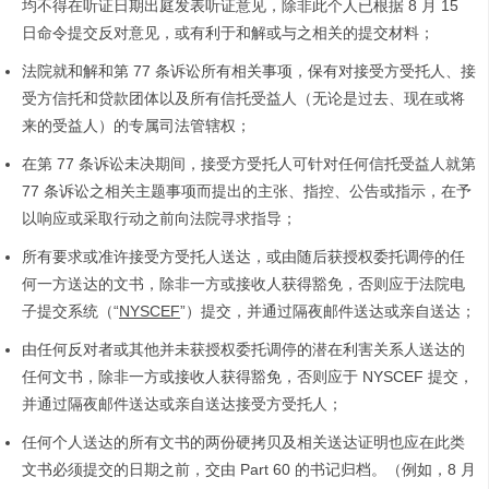
均不得在听证日期出庭发表听证意见，除非此个人已根据 8 月 15
日命令提交反对意见，或有利于和解或与之相关的提交材料；
法院就和解和第 77 条诉讼所有相关事项，保有对接受方受托人、接
受方信托和贷款团体以及所有信托受益人（无论是过去、现在或将
来的受益人）的专属司法管辖权；
在第 77 条诉讼未决期间，接受方受托人可针对任何信托受益人就第
77 条诉讼之相关主题事项而提出的主张、指控、公告或指示，在予
以响应或采取行动之前向法院寻求指导；
所有要求或准许接受方受托人送达，或由随后获授权委托调停的任
何一方送达的文书，除非一方或接收人获得豁免，否则应于法院电
子提交系统（“
NYSCEF
”）提交，并通过隔夜邮件送达或亲自送达；
由任何反对者或其他并未获授权委托调停的潜在利害关系人送达的
任何文书，除非一方或接收人获得豁免，否则应于 NYSCEF 提交，
并通过隔夜邮件送达或亲自送达接受方受托人；
任何个人送达的所有文书的两份硬拷贝及相关送达证明也应在此类
文书必须提交的日期之前，交由 Part 60 的书记归档。（例如，8 月