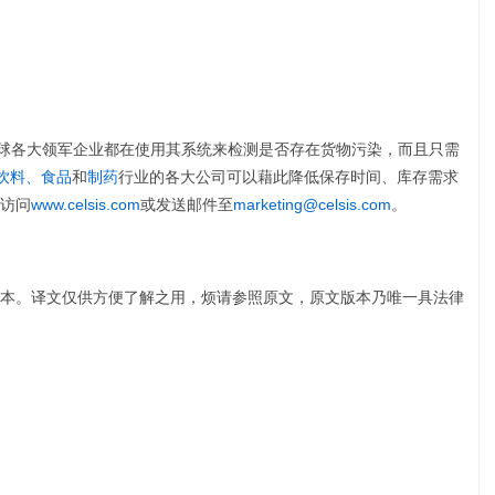
，全球各大领军企业都在使用其系统来检测是否存在货物污染，而且只需
饮料、食品
和
制药
行业的各大公司可以藉此降低保存时间、库存需求
访问
www.celsis.com
或发送邮件至
marketing@celsis.com
。
本。译文仅供方便了解之用，烦请参照原文，原文版本乃唯一具法律