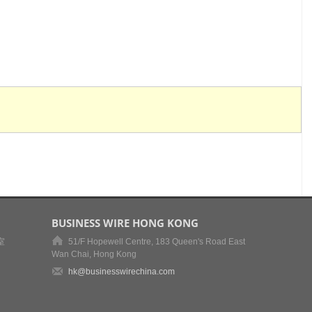
BUSINESS WIRE HONG KONG
室
51/F Hopewell Centre, 183 Queen's Road East
Wan Chai, Hong Kong
hk@businesswirechina.com