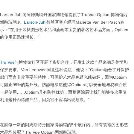
Larson-Juhl向阿姆斯特丹国家博物馆提供了Tru Vue Optium博物馆丙
烯酸玻璃®。
Larson-Juhl
荷兰区客户经理Mariёtte Van der Pasch表
示：“在用于装裱图形艺术品和油画等宝贵的著名艺术品方面，Optium
的使用正迅速增长。”
Tru Vue
与博物馆社区开展了密切合作，开发出这款产品来满足美学和
保护要求。Van Leeuwen同意这种说法，他说：“Optium融合了对保护
部门而言非常重要的特性：可保护艺术品免遭光线破坏，因为Optium
可阻止99%的紫外线。防静电涂层使得Optium可以安全地与易碎介质
一起使用……Optium具有防摔优势，而耐磨涂层让我们能够多次重复
利用这种丙烯酸产品，因为它不容易出现划痕。”
在翻修一新的阿姆斯特丹国家博物馆的5个展厅内，所有装裱的图形艺
术品均装配了Tru Vue Optium丙烯酸玻璃。