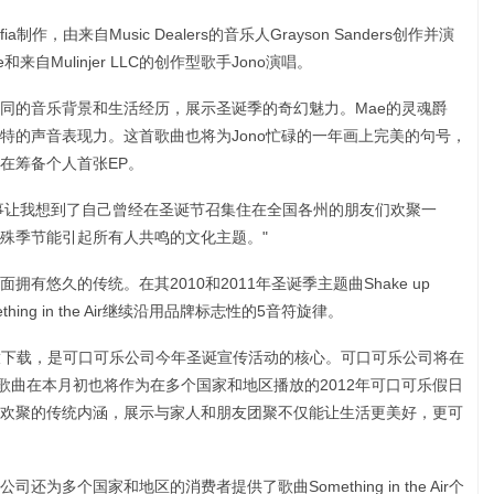
作，由来自Music Dealers的音乐人Grayson Sanders创作并演
和来自Mulinjer LLC的创作型歌手Jono演唱。
同的音乐背景和生活经历，展示圣诞季的奇幻魅力。Mae的灵魂爵
特的声音表现力。这首歌曲也将为Jono忙碌的一年画上完美的句号，
在筹备个人首张EP。
背后的故事让我想到了自己曾经在圣诞节召集住在全国各州的朋友们欢聚一
殊季节能引起所有人共鸣的文化主题。"
有悠久的传统。在其2010和2011年圣诞季主题曲Shake up
hing in the Air继续沿用品牌标志性的5音符旋律。
放下载，是可口可乐公司今年圣诞宣传活动的核心。可口可乐公司将在
歌曲在本月初也将作为在多个国家和地区播放的2012年可口可乐假日
欢聚的传统内涵，展示与家人和朋友团聚不仅能让生活更美好，更可
多个国家和地区的消费者提供了歌曲Something in the Air个