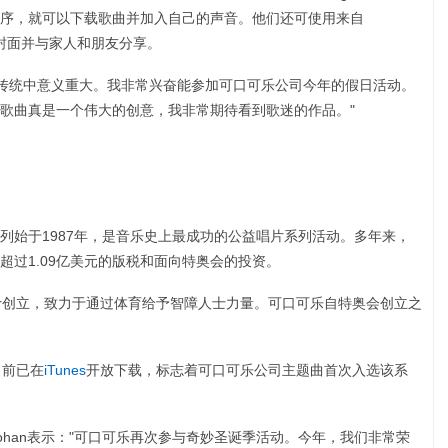
序，就可以下载歌曲并加入自己的声音。他们还可使用来自
辑封面并与家人和朋友分享。
己的节日传统中意义重大。我非常兴奋能参加可口可乐公司今年的假日活动。
歌曲真是一个伟大的创意，我非常期待看到歌迷的作品。"
列始于1987年，是音乐史上最成功的公益唱片系列活动。多年来，
超过1.09亿美元的版税和面向特奥会的投资。
y Shriver创立，致力于通过体育给予智障人士力量。可口可乐自特奥会创立之
目前已在
iTunes
开放下载，标志着可口可乐公司主题曲首次入选该系
rohan表示："可口可乐再次参与奇妙圣诞季活动。今年，我们非常荣