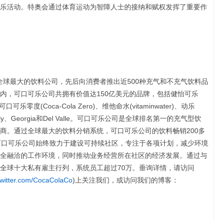
乐活动。特奥会通过体育运动为智障人士的接纳和赋权发挥了重要作
全球最大的饮料公司，先后向消费者推出近500种充气和不充气饮料品
内，可口可乐公司共拥有价值达150亿美元的品牌，包括健怡可乐
e)、可口可乐零度(Coca-Cola Zero)、维他命水(vitaminwater)、动乐
Simply、Georgia和Del Valle。可口可乐公司是全球排名第一的充气型饮
商。通过全球最大的饮料分销系统，可口可乐公司的饮料畅销200多
可口可乐公司始终致力于建设可持续社区，专注于各项计划，减少环境
全融洽的工作环境，同时推动业务经营所在社区的经济发展。通过与
全球十大私有雇主行列，系统员工超过70万。垂询详情，请访问
twitter.com/CocaColaCo
)上关注我们，或访问我们的博客：