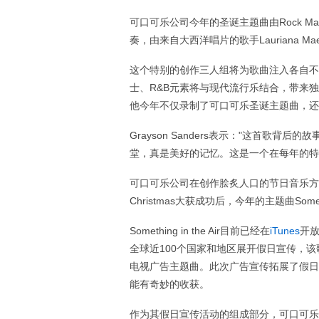
可口可乐公司今年的圣诞主题曲由Rock Mafia制
奏，由来自大西洋唱片的歌手Lauriana Mae
这个特别的创作三人组将为歌曲注入各自不
士、R&B元素将与现代流行乐结合，带来独
他今年不仅录制了可口可乐圣诞主题曲，还
Grayson Sanders表示："这首歌
堂，真是美好的记忆。这是一个在每年的特
可口可乐公司在创作脍炙人口的节日音乐方面拥
Christmas大获成功后，今年的主题曲Somet
Something in the Air目前已经在
iTunes
开
全球近100个国家和地区展开假日宣传，该
电视广告主题曲。此次广告宣传拓展了假日
能有奇妙的收获。
作为其假日宣传活动的组成部分，可口可乐公司还为