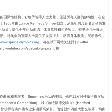
的国际性机构，它给予智障人士力量，促进所有人群的接纳性，在全
8年由Eunice Kennedy Shriver创立，从最初的几百名运动员发
名运动员，提供全年运动训练、体育竞技和相关项目。特奥会几乎每天
活。特奥会为智障人士提供了发挥潜力，培养身体素质，展示勇气，
www.specialolympics.org
。请在以下网站关注我们Twitter
cs；youtube.com/specialolympicshq和
克林的作曲家和表演者，Snowmine乐队的主唱。他在11岁时便赢得康涅狄
mposer's Competition)，以《哈特福德交响曲》(Hartford
大学并曾获得古典作曲专业多项最高荣誉。他曾创作四部大型交响乐，均由