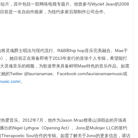
，其中包括一部网络电视专题片。他曾参与Wyclef Jean的2008
目前是一名自由作曲家，为纽约多家后期制作公司合作。
，她将灵魂爵士唱法与现代流行、R&B和hip hop音乐完美融合。Mae于
 Mae》。她目前正在筹备即将于2013年发行的首张个人专辑，希望能打
大灵魂音乐的精髓，为歌迷带来具备鲜明Mae特色的音乐作品。如需
tter @laurianamae、Facebook.com/laurianamaemusic或
music.com/
。
爱音乐。2012年7月，他作为Jason Mraz檀香山演唱会的开场表
的Nigel Lythgoe《Opening Act》。Jono是Mulinjer LLC的签约
rapoetic Soul合作的专辑。如需了解关于Jono的更多信息，请访