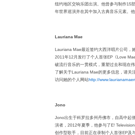
纽约地区交响乐团出演。他曾参与制作15部短片
年世界巡演并在其中加入古典音乐元素。他
Lauriana Mae
Lauriana Mae最近签约大西洋唱片公司
2011年12月发行了个人首张EP《Love
破流行音乐的一贯模式，重塑过去和现在伟
了解关于Lauriana Mae的更多信息，请关注她的Twi
访问她的个人网站
http://www.laurianamae
Jono
Jono出生于科罗拉多州丹佛市，自高中起便热
演者，2012年夏季，他参与了E! Television播出
创作型歌手，目前正在录制个人首张EP及与The