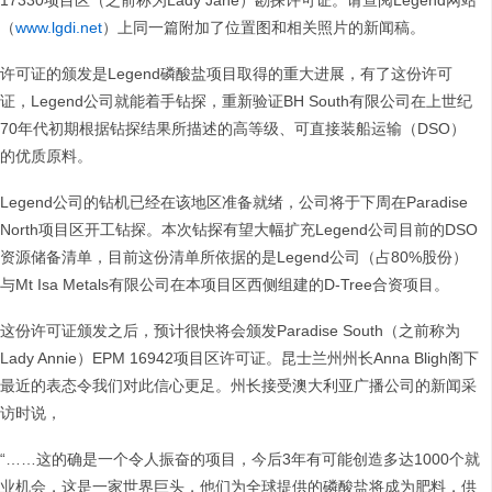
17330项目区（之前称为Lady Jane）勘探许可证。请查阅Legend网站
（
www.lgdi.net
）上同一篇附加了位置图和相关照片的新闻稿。
许可证的颁发是Legend磷酸盐项目取得的重大进展，有了这份许可
证，Legend公司就能着手钻探，重新验证BH South有限公司在上世纪
70年代初期根据钻探结果所描述的高等级、可直接装船运输（DSO）
的优质原料。
Legend公司的钻机已经在该地区准备就绪，公司将于下周在Paradise
North项目区开工钻探。本次钻探有望大幅扩充Legend公司目前的DSO
资源储备清单，目前这份清单所依据的是Legend公司（占80%股份）
与Mt Isa Metals有限公司在本项目区西侧组建的D-Tree合资项目。
这份许可证颁发之后，预计很快将会颁发Paradise South（之前称为
Lady Annie）EPM 16942项目区许可证。昆士兰州州长Anna Bligh阁下
最近的表态令我们对此信心更足。州长接受澳大利亚广播公司的新闻采
访时说，
“……这的确是一个令人振奋的项目，今后3年有可能创造多达1000个就
业机会，这是一家世界巨头，他们为全球提供的磷酸盐将成为肥料，供