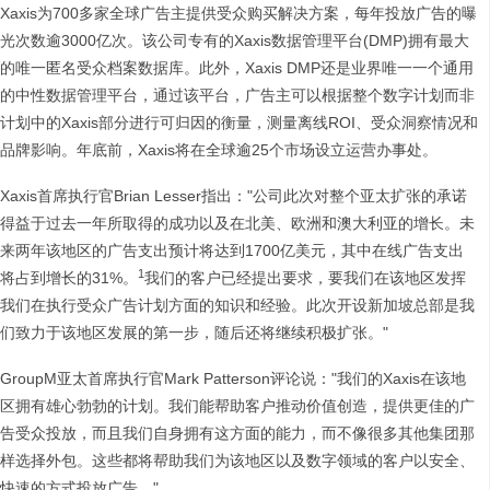
Xaxis为700多家全球广告主提供受众购买解决方案，每年投放广告的曝
光次数逾3000亿次。该公司专有的Xaxis数据管理平台(DMP)拥有最大
的唯一匿名受众档案数据库。此外，Xaxis DMP还是业界唯一一个通用
的中性数据管理平台，通过该平台，广告主可以根据整个数字计划而非
计划中的Xaxis部分进行可归因的衡量，测量离线ROI、受众洞察情况和
品牌影响。年底前，Xaxis将在全球逾25个市场设立运营办事处。
Xaxis首席执行官Brian Lesser指出："公司此次对整个亚太扩张的承诺
得益于过去一年所取得的成功以及在北美、欧洲和澳大利亚的增长。未
来两年该地区的广告支出预计将达到1700亿美元，其中在线广告支出
1
将占到增长的31%。
我们的客户已经提出要求，要我们在该地区发挥
我们在执行受众广告计划方面的知识和经验。此次开设新加坡总部是我
们致力于该地区发展的第一步，随后还将继续积极扩张。"
GroupM亚太首席执行官Mark Patterson评论说："我们的Xaxis在该地
区拥有雄心勃勃的计划。我们能帮助客户推动价值创造，提供更佳的广
告受众投放，而且我们自身拥有这方面的能力，而不像很多其他集团那
样选择外包。这些都将帮助我们为该地区以及数字领域的客户以安全、
快速的方式投放广告。"