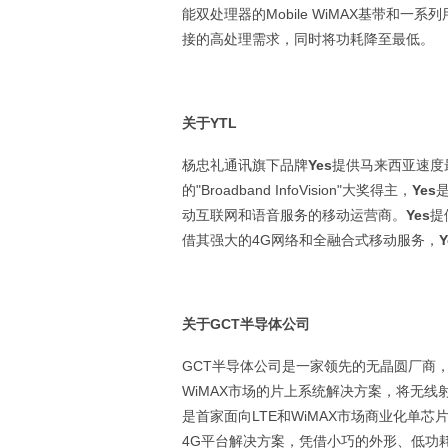
能双处理器的Mobile WiMAX基带和一
接的高处理需求，同时将功耗降至最低。
关于YTL
杨忠礼通讯旗下品牌
Yes
提供马来西亚速度最
的"Broadband InfoVision"大奖得主，
Yes
动互联网和语音服务的移动运营商。
Yes
提
借其强大的4G网络和全融合式移动服务，
Y
关于
GCT
半导体公司
GCT半导体公司是一家领先的无晶圆厂商，
WiMAX市场的片上系统解决方案，将无线
是首家面向LTE和WiMAX市场商业化单
4G平台解决方案，凭借小巧的外形、低功