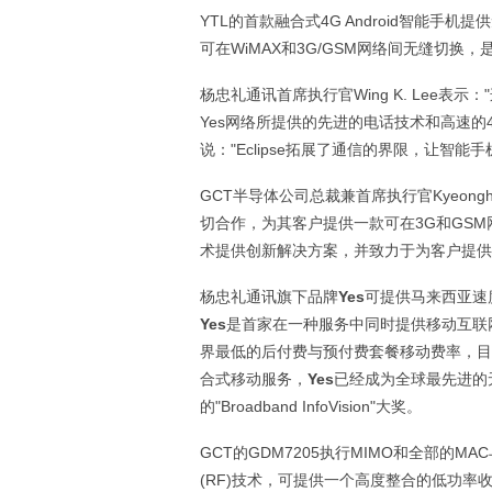
YTL的首款融合式4G Android智能手机
可在WiMAX和3G/GSM网络间无缝切换，
杨忠礼通讯首席执行官Wing K. Lee
Yes网络所提供的先进的电话技术和高速的
说："Eclipse拓展了通信的界限，让智
GCT半导体公司总裁兼首席执行官Kyeongh
切合作，为其客户提供一款可在3G和GSM
术提供创新解决方案，并致力于为客户提供
杨忠礼通讯旗下品牌
Yes
可提供马来西亚速
Yes
是首家在一种服务中同时提供移动互联
界最低的后付费与预付费套餐移动费率，目
合式移动服务，
Yes
已经成为全球最先进的无
的"Broadband InfoVision"大奖。
GCT的GDM7205执行MIMO和全部的M
(RF)技术，可提供一个高度整合的低功