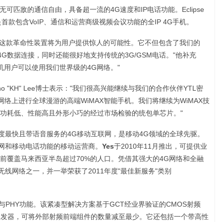
提供无可匹敌的通信自由，具备超一流的4G速度和IP电话功能。Eclipse
是首款包含VoIP、通信和运营商级视频会议功能的全IP 4G手机。
表示："这款革命性装置将为用户提供惊人的可能性。它不但包含了我们的
4G数据连接，同时还能很好地支持传统的3G/GSM电话。"他补充
能手机用户可以使用我们世界级的4G网络。"
o "KH" Lee博士表示："我们很高兴能继续与我们的合作伙伴YTL密
网络上进行全球漫游的高端WiMAX智能手机。我们将继续为WiMAX技
功耗低、性能高且外形小巧的经过市场检验的统包单芯片。"
度最快且带语音服务的4G移动互联网，是移动4G领域的全球先驱。
网和移动电话功能的移动运营商。
Yes
于2010年11月推出，可提供业
前覆盖马来西亚半岛超过70%的人口。凭借其强大的4G网络和全融
线网络之一，并一举荣获了2011年度"最佳新服务"类别
AC与PHY功能。该紧凑型解决方案基于GCT经业界验证的CMOS射频
率收发器，可将外部射频前端组件的数量减至最少。它还包括一个带高性