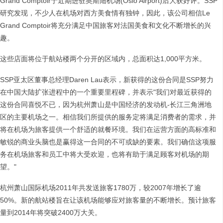
Grand Comptoir于近期进驻奥斯陆机场(Oslo Airport)后大获好评。SSP
研究发现，不少人在机场对西方美食情有独钟，因此，该公司相信Le
Grand Comptoir将充分满足中国旅客对法国美食和文化不断增长的兴
趣。
这些店面将位于航站楼两个分开的区域内，总面积达1,000平方米。
SSP亚太区董事总经理Daren Lau表示，新获得的这份合同是SSP努力
在中国大陆扩张进程中的一个重要里程碑，并表示"我们对最近获得的
这份合同喜悦不已，因为杭州萧山是中国经济的发动机-长江三角洲地
区的主要机场之一。相信我们所提供的服务定将满足消费者的需求，并
将在机场为旅客提供一个舒适的就餐环境。我们在运营方面的高标准和
敏锐的商业头脑也是赢得这一合同的不可或缺的要素。我们确信这项服
务在机场旅客和员工中将大受欢迎，也将有助于满足顾客对机场的期
望。"
杭州萧山国际机场2011年共发送旅客1780万，较2007年增长了逾
50%。新的航站楼旨在让该机场能够应对旅客量的不断增长。预计旅客
量到2014年将突破2400万大关。