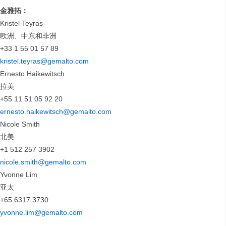
金雅拓：
Kristel Teyras
欧洲、中东和非洲
+33 1 55 01 57 89
kristel.teyras@gemalto.com
Ernesto Haikewitsch
拉美
+55 11 51 05 92 20
ernesto.haikewitsch@gemalto.com
Nicole Smith
北美
+1 512 257 3902
nicole.smith@gemalto.com
Yvonne Lim
亚太
+65 6317 3730
yvonne.lim@gemalto.com