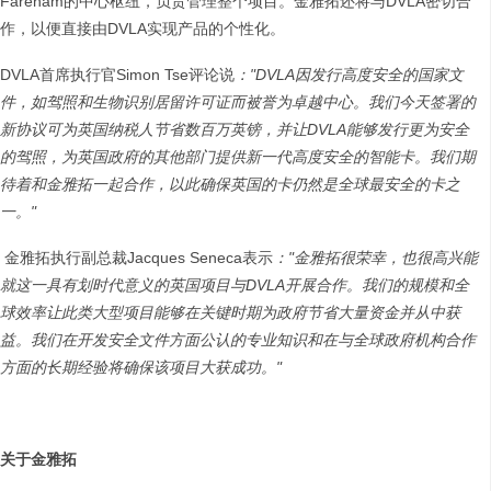
Fareham的中心枢纽，负责管理整个项目。金雅拓还将与DVLA密切合
作，以便直接由DVLA实现产品的个性化。
DVLA首席执行官Simon Tse评论说
：
"DVLA
因发行高度安全的国家文
件，如驾照和生物识别居留许可证而被誉为卓越中心。我们今天签署的
新协议可为英国纳税人节省数百万英镑，并让DVLA
能够发行更为安全
的驾照，为英国政府的其他部门提供新一代高度安全的智能卡。我们期
待着和
金雅拓一起合作，以此确保英国的卡仍然是全球最安全的卡之
一。"
金雅拓执行副总裁Jacques Seneca表示
：
"
金雅拓很荣幸，也很高兴能
就这一具有划时代意义的英国项目与
DVLA
开展合作。我们的规模和全
球效率让此类大型项目能够在关键时期为政府节省大量资金并从中获
益。我们在开发安全文件方面公认的专业知识和在与全球政府机构合作
方面的长期经验将确保该项目大获成功。
"
关于金雅拓