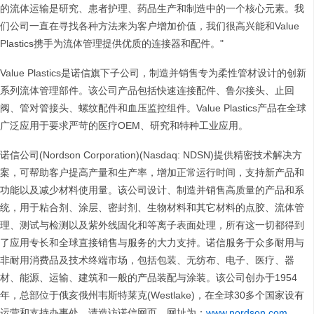
的流体运输是研究、患者护理、药品生产和制造中的一个核心元素。我
们公司一直在寻找各种方法来为客户增加价值，我们很高兴能和Value
Plastics携手为流体管理提供优质的连接器和配件。"
Value Plastics是诺信旗下子公司，制造并销售专为柔性管材设计的创新
系列流体管理部件。该公司产品包括快速连接配件、鲁尔接头、止回
阀、管对管接头、螺纹配件和血压监控组件。Value Plastics产品在全球
广泛应用于要求严苛的医疗OEM、研究和特种工业应用。
诺信公司(Nordson Corporation)(Nasdaq: NDSN)提供精密技术解决方
案，可帮助客户提高产量和生产率，增加正常运行时间，支持新产品和
功能以及减少材料使用量。该公司设计、制造并销售高质量的产品和系
统，用于粘合剂、涂层、密封剂、生物材料和其它材料的点胶、流体管
理、测试与检测以及紫外线固化和等离子表面处理，所有这一切都得到
了应用专长和全球直接销售与服务的大力支持。诺信服务于众多耐用与
非耐用消费品及技术终端市场，包括包装、无纺布、电子、医疗、器
材、能源、运输、建筑和一般的产品装配与涂装。该公司创办于1954
年，总部位于俄亥俄州韦斯特莱克(Westlake)，在全球30多个国家设有
运营和支持办事处。请造访诺信网页，网址为：
www.nordson.com
、