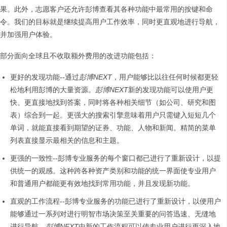
果。此外，志愿客户还允许彭博查看其各种功能中最常用的按键和命
令。我们的目标就是继续提高用户工作效率，同时更直观地进行导航，
并加强用户体验。
部分面向全球且不收取额外费用的改进功能包括：
更好的发现功能--通过
彭博
NEXT
，用户能够比以往任何时候都更轻
松地利用彭博的大量资源。
彭博
NEXT
新的发现功能可以使用户更
快、更直接地找到答案，同时将各种相关细节（如公司、研究和图
表）综合到一起。更强大的搜索引擎意味着用户只需键入短短几个
单词，就能直接看到期望的证券、功能、人物和新闻。精简的菜单
列表直接显示最相关的信息和主题。
更强的一致性--彭博专业服务的每个窗口都已进行了重新设计，以提
供统一的观感。这种跨各种资产类别和功能的统一界面使专业用户
和普通用户都能更有效地找到常用功能，并且发现新功能。
直观的工作流程--彭博专业服务的功能已进行了重新设计，以便用户
能够通过一系列对进行明智市场决策至关重要的问答迅速、无缝地
进行导航。
彭博
NEXT
中新的工作流程可以使专业用户进行更深入地