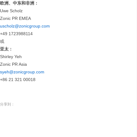
欧洲、中东和非洲
：
Uwe Scholz
Zonic PR EMEA
uscholz@zonicgroup.com
+49 1723988114
或
亚太
：
Shirley Yeh
Zonic PR Asia
syeh@zonicgroup.com
+86 21 321 00018
分享到：