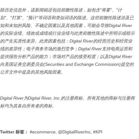
除历史信息外，该新闻稿还包括前瞻性陈述，如包含
"
将要
"
、
"
计
划
"
、
"
打算
"
、
"
预计
"
等词语和类似词语的陈述。这些前瞻性陈述涉及已
知和未知的风险、不确定因素以及其他因素，可能会导致
Digital River
的实际业绩、绩效或成绩或行业业绩与此类前瞻性陈述中所明示或暗示
的产生实质性差异。此类因素包括：
Digital River
的经营历史和经营业
绩的差异性；电子商务市场的激烈竞争；
Digital River
支持电商运营和
提供报告分析产品的能力；市场对产品的接受程度；以及
Digital River
向美国证券交易委员会
(Securities and Exchange Commission)
提交的
公开文件中提及的其他风险因素。
Digital River
为
Digital River, Inc.
的注册商标。所有其他的商标与注册商
标均为其各自所有者的商标。
Twitter
标签：
#ecommerce, @DigitalRiverInc, #KPI