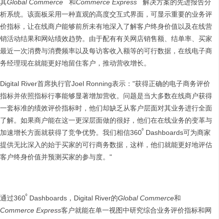
其
Global Commerce
和
Commerce Express
解决方案的先进报告分
析系统。该面板采用一种直观的高度交互式界面，可显示重要的业务评
价指标，让在线商户能够前所未有地深入了解客户终身价值以及在线营
销活动结果和网站绩效趋势。由于配有有关网店销售额、结单率、买家
最近一次消费与消费频率以及每访客收入额等的可行数据，在线电子商
务经理现在就能更好地留住客户，推动营收增长。
Digital River首席执行官Joel Ronning表示："获得正确的电子商务评价
指标并依照指标行事能够显著增加营收。问题是当大多数在线商户获得
一套标准的绩效评价指标时，他们却缺乏从客户层面对其业务进行全面
了解。如果商户能在这一更深层面做的很好，他们在在线业务的变革与
⁰
加速增长方面就获得了竞争优势。我们相信360
Dashboards可为商家
提供无比深入的始于买家的可行商务数据，这样，他们就能更好地评估
客户终身价值并预测买家的参与度。"
⁰
通过360
Dashboards，Digital River的
Global Commerce
和
Commerce Express
客户就能在单一视图中研究综合业务评价指标和网