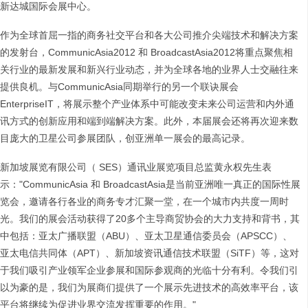
新达城国际会展中心。
作为全球首屈一指的商务社交平台和各大公司推介尖端技术和解决方案
的发射台，CommunicAsia2012 和 BroadcastAsia2012将重点聚焦相
关行业的最新发展和新兴行业动态，并为全球各地的业界人士交融往来
提供良机。与CommunicAsia同期举行的另一个联诀展会
EnterpriseIT，将展示整个产业体系中可能改变未来公司运营和内外通
讯方式的创新应用和端到端解决方案。此外，本届展会还将再次迎来数
目庞大的卫星公司参展团队，创亚洲单一展会的最高记录。
新加坡展览有限公司（ SES）通讯业展览项目总监黄永权先生表
示："CommunicAsia 和 BroadcastAsia是当前亚洲唯一真正的国际性展
览会，邀请各行各业的商务专才汇聚一堂，在一个城市内共度一周时
光。我们的展会活动获得了20多个主导商贸协会的大力支持和背书，其
中包括：亚太广播联盟（ABU）、亚太卫星通信委员会（APSCC）、
亚太电信共同体（APT）、新加坡资讯通信技术联盟（SiTF）等，这对
于我们吸引产业领军企业参展和国际参观商的光临十分有利。令我们引
以为豪的是，我们为展商们提供了一个展示先进技术的高效率平台，该
平台将继续为促进业界交流发挥重要的作用。"