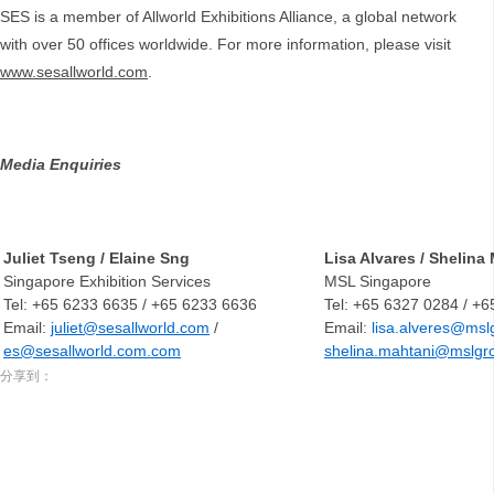
SES is a member of Allworld Exhibitions Alliance, a global network
with over 50 offices worldwide. For more information, please visit
www.sesallworld.com
.
Media Enquiries
Juliet Tseng / Elaine Sng
Lisa Alvares / Shelina
Singapore Exhibition Services
MSL Singapore
Tel: +65 6233 6635 / +65 6233 6636
Tel: +65 6327 0284 / +
Email:
juliet@sesallworld.com
/
Email:
lisa.alveres@ms
es@sesallworld.com.com
shelina.mahtani@mslgr
分享到：