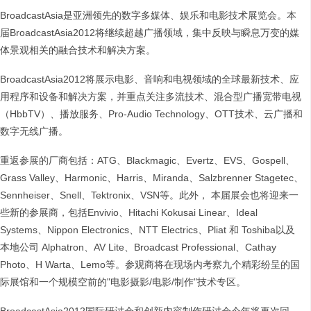
BroadcastAsia是亚洲领先的数字多媒体、娱乐和电影技术展览会。本
届BroadcastAsia2012将继续超越广播领域，集中反映与瞬息万变的媒
体景观相关的融合技术和解决方案。
BroadcastAsia2012将展示电影、音响和电视领域的全球最新技术、应
用程序和设备和解决方案，并重点关注多流技术、混合型广播宽带电视
（HbbTV）、播放服务、Pro-Audio Technology、OTT技术、云广播和
数字无线广播。
重返参展的厂商包括：ATG、Blackmagic、Evertz、EVS、Gospell、
Grass Valley、Harmonic、Harris、Miranda、Salzbrenner Stagetec、
Sennheiser、Snell、Tektronix、VSN等。此外， 本届展会也将迎来一
些新的参展商，包括Envivio、Hitachi Kokusai Linear、Ideal
Systems、Nippon Electronics、NTT Electrics、Pliat 和 Toshiba以及
本地公司 Alphatron、AV Lite、Broadcast Professional、Cathay
Photo、H Warta、Lemo等。参观商将在现场内考察九个精彩纷呈的国
际展馆和一个规模空前的"电影摄影/电影/制作"技术专区。