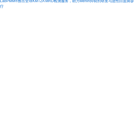
LabPMM®推出全球KMT2A MRD检测服务，助力Menin抑制剂研发与急性白血病诊
疗