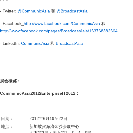
- Twitter:
@CommunicAsia
和
@BroadcastAsia
- Facebook
:
http://www.facebook.com/CommunicAsia
和
http://www.facebook.com/pages/BroadcastAsia/163768382664
- LinkedIn:
CommunicAsia
和
BroadcastAsia
展会概览：
CommunicAsia2012/EnterpriseIT2012
：
日期：
2012年6月19至22日
地点：
新加坡滨海湾金沙会展中心
地下第2层；地上第1、3、4、5层