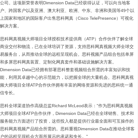
公司。这项新荣誉表明Dimension Data已经获得认证，可以向当地客
户、跨国客户以及亚洲、澳大利亚、欧洲、中东、非洲和美国等49个以
上国家和地区的国际客户出售思科网真（Cisco TelePresence）可视化
解决方案。
思科网真视频大师项目全球授权技术提供商（ATP）合作伙伴了解全球
商业交付和物流，已在全球培训了资源，支持思科网真视频大师全球交
易服务台，从而推动全球的远程呈现机会。思科视频产品组合包括单屏
和多屏思科网真装置、定制化网真套件和基础设施解决方案。
Dimension Data已经拥有部署思科整套视频组合所需的丰富知识和技
能，利用其卓越中心的示范能力，以把握全球的大量机会。思科网真视
频大师项目全球ATP合作伙伴拥有丰富的网络资源和先进的思科统一通
信专长。
思科全球渠道协作高级总监Richard McLeod表示："作为思科网真视频
大师项目全球ATP合作伙伴，Dimension Data已经在全球销售、技术和
服务能力方面进行了投资，这些投入都是提供行业最全面和可互操作的
思科网真视频产品组合所需的。思科重视Dimension Data在推动全球客
户的远程呈现机会方面所展示的承诺和专长。"