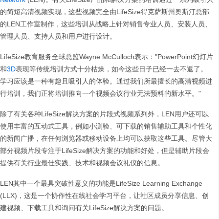
的简短高清视频实现，这些视频完全由LifeSize得克萨斯州奥斯汀总部
的LEN工作室制作，这些培训从战略上针对销售专业人员、安装人员、
管理人员、支持人员和用户进行设计。
LifeSize教育服务全球总监Wayne McCulloch表示："PowerPoint幻灯片
和
3D
表现等传统培训方式十分枯燥，如今这些日子已经一去不返了。
学习应该是一种有趣且吸引人的体验。通过我们所最擅长的高清视频进
行培训，我们正将培训推向一个视频会议行业无法预料的新水平。"
除了有关各种LifeSize解决方案的片段式视频系列外，LEN用户还可以
使用丰富的互动式工具，例如小测验、可下载的销售辅助工具和个性化
的新闻广播，在任何浏览器或移动设备上均可以获取这些工具。尽管大
部分视频片段专注于LifeSize解决方案的功能和好处，但是辅助片段会
提供有关行业最佳实践、技术和视频会议礼仪的信息。
LEN其中一个最具突破性意义的功能是LifeSize Learning Exchange
(LLX)，这是一个协作性在线社会学习平台，让社区成员分享信息、创
建视频、下载工具和询问有关LifeSize解决方案的问题。