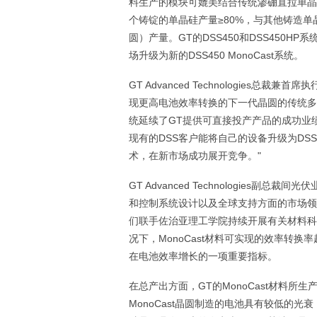
料生产的模块可媲美结合传统渗硼直拉单晶硅晶
个铸锭的单晶硅产量≥80%，与其他铸造单
圆）产量。GT的DSS450和DSS450HP系统
场升级为新的DSS450 MonoCast系统。
GT Advanced Technologies总裁
现更高电池效率转换的下一代晶圆的传统多晶硅
统延续了GT提供可直接投产产品的成功业
现有的DSS客户能将自己的设备升级为DSS
术，在新市场成功展开竞争。"
GT Advanced Technologies副总
和控制系统设计以及全球支持方面的市场领
们联手佐治亚理工学院持续开展有关材料科
况下，MonoCast材料可实现的效率转换率
在电池效率增长的一项重要指标。
在总产出方面，GT的MonoCast材料所
MonoCast晶圆制造的电池具有较低的