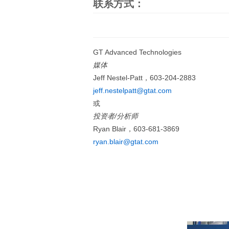
联系方式：
GT Advanced Technologies
媒体
Jeff Nestel-Patt，603-204-2883
jeff.nestelpatt@gtat.com
或
投资者
/
分析师
Ryan Blair，603-681-3869
ryan.blair@gtat.com