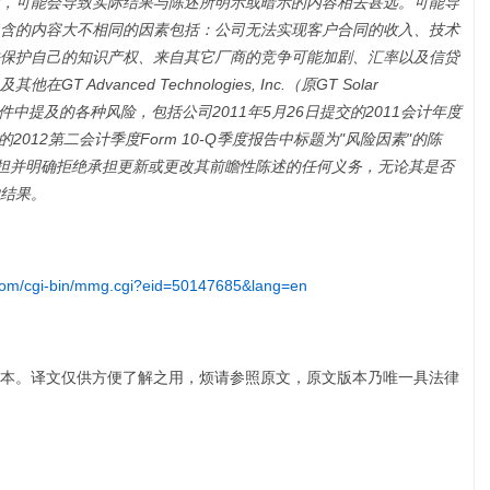
，可能会导致实际结果与陈述所明示或暗示的内容相去甚远。可能导
含的内容大不相同的因素包括：公司无法实现客户合同的收入、技术
保护自己的知识产权、来自其它厂商的竞争可能加剧、汇率以及信贷
及其他在
GT Advanced Technologies, Inc.
（原
GT Solar
件中提及的各种风险，包括公司
2011
年
5
月
26
日
提交的
2011
会计年度
的
2012
第二会计季度
Form 10-Q
季度报告中标题为
"
风险因素
"
的陈
担并明确拒绝承担更新或更改其前瞻性陈述的任何义务，无论其是否
结果。
.com/cgi-bin/mmg.cgi?eid=50147685&lang=en
本。译文仅供方便了解之用，烦请参照原文，原文版本乃唯一具法律