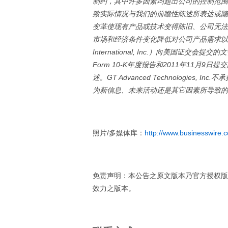
制约，其中许多因素均超出公司的控制范围
致实际情况与我们的前瞻性陈述所表达或隐
变革使现有产品或技术变得陈旧、公司无法
市场和经济条件变化降低对公司产品需求以
International, Inc.
）向美国证交会提交的文
Form 10-K
年度报告和
2011
年
11
月
9
日
提交
述。
GT Advanced Technologies, Inc.
不承
为新信息、未来活动还是其它因素所导致的
照片/多媒体库：
http://www.businesswire
免责声明：本公告之原文版本乃官方授权版
效力之版本。