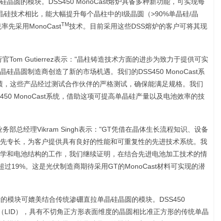
圆的模块。DSS450 MonoCast熔炉具备多种新功能，可实现每
晶硅技术相比，能大幅提升每个晶柱中的I级晶圆（>90%单晶硅/晶
TM
率先采用MonoCast
技术。目前采用这些DSS熔炉的客户可将其现
兼首席执行官Tom Gutierrez表示："晶柱铸造技术方面的进步为致力于提供可实
晶圆制造商创造了新的市场机遇。我们的DSS450 MonoCast系
绩，这些产品经过测试合作伙伴的严格测试，确保能满足规格。我们
450 MonoCast系统，借助这项可提高单晶硅产量以及电池效率的技
裁间光伏业务部总经理Vikram Singh表示："GT凭借在晶体生长流程知识、设备
先专长，为客户提供具有良好的性能和可重复性的先进技术系统。我
学和电池结构的工作，我们继续证明，在结合先进电池加工技术的情
超过19%。这是光伏制造商期待采用GT的MonoCast材料可实现的潜
生产的模块可媲美结合传统渗硼直拉单晶硅晶圆的模块。DSS450
光衰（LID），具有不切角正方形表面维度的晶圆相比准正方形的传统单晶