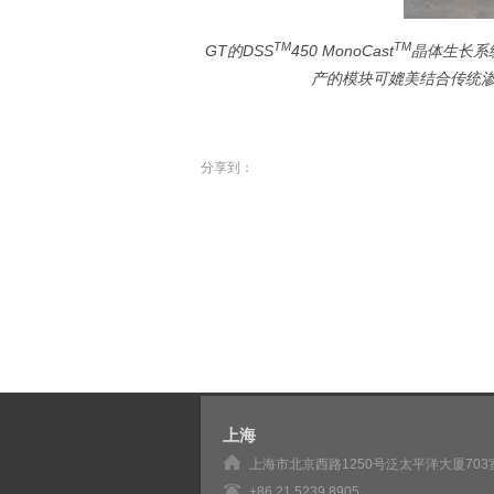
TM
TM
GT的DSS
450 MonoCast
晶体生长系
产的模块可媲美结合传统
分享到：
上海
上海市北京西路1250号泛太平洋大厦703
+86 21 5239 8905