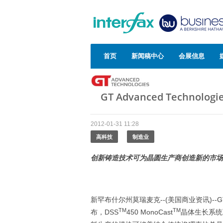
首页
新闻稿中心
会展信息
GT Advanced Technol
2012-01-31 11:28
高科技
制造业
创新铸造技术可为晶圆生产商创造新的市场
新罕布什尔州莫瑞麦克--(美国商业资讯)--GT A
TM
TM
布，DSS
450 MonoCast
晶体生长系统