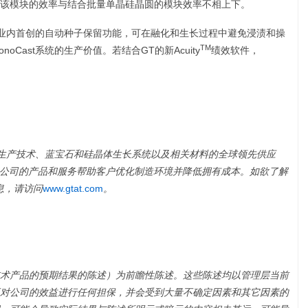
该模块的效率与结合批量单晶硅晶圆的模块效率不相上下。
硬件以及业内首创的自动种子保留功能，可在融化和生长过程中避免浸渍和操
TM
noCast系统的生产价值。若结合GT的新Acuity
绩效软件，
。
生产技术、蓝宝石和硅晶体生长系统以及相关材料的全球领先供应
公司的产品和服务帮助客户优化制造环境并降低拥有成本。如欲了解
息，请访问
www.gtat.com
。
术产品的预期结果的陈述）为前瞻性陈述。这些陈述均以管理层当前
对公司的效益进行任何担保，并会受到大量不确定因素和其它因素的