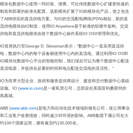
模块化数据中心使用一同封装、便携、可比传统数据中心扩建更快速的
制造和部署的标准化配置。该新模块扩展了IO的模块化产品，使之包含
了ABB供应的直流供电方案。与IO的交流配电网络(PDN)相似，新的直
流供电模块由IO制造，使用IO Anywhere基于标准的软硬件架构。交流
供电和直流供电模块由首个数据中心操作系统IO OS®管理和优化。
IO首席执行官George D. Slessman表示："数据中心一直采用直流供
电，数据中心内的每个设备都使用中心内的直流电。通过利用IO OS和
IO模块化数据中心平台的智能控制，我们现在可以为整个数据中心配送
直流电源，并提供在必要的时间和地点配送交流电的灵活性。"
IO为世界大型企业、政府和服务提供商设计、建造和交付数据中心基础
设施。IO (
www.io.com
)是一家私营公司，总部设在美国亚利桑那州的
凤凰城。
ABB (
www.abb.com
)是电力和自动化技术领域的领先公司，使公用事业
和工业客户改善绩效，同时减少对环境的影响。ABB集团下属公司在大
约100个国家运营，拥有雇员约130,000名。