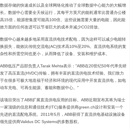
数据存储的快速成长以及全球网络化推动了全球数据中心能力的大幅增
长。数据中心需要全天候运行，其每平方英尺的能耗通常比普通办公楼
高15倍，能源密集度可能高100倍。这些设施需要大量的电能，因此能
效方面的任何改进可以节省巨大的成本并减少CO2排放。
数据中心越来越多地采用直流供电技术配电，因为这样可以减少电能转
换损失，能效比传统交流电(AC)技术高10%至20%。直流供电系统的复
杂性和所需空间也更小，从而降低了设备、安装和维护成本。
ABB低压产品部负责人Tarak Mehta表示："ABB在20世纪50年代率先研
发了高压直流(HVDC)传输，拥有丰富的直流供电技术经验。我们致力
于在很多可极大地造福于经济和环境的现代应用中开发直流供电，如电
动车充电、可再生能源、蓄能和数据中心。"
该项目突出了ABB扩展直流供电应用的目标。ABB近期宣布其将为瑞士
一家顶级的信息和通信技术(ITC)服务提供商green.ch设计和安装一个
先进的直流配电系统。2011年5月，ABB获得了直流供电基础设施设备
领先提供商Validus DC Systems的多数股权。