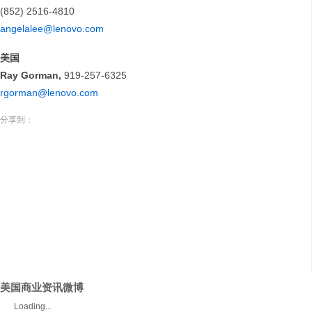
(852) 2516-4810
angelalee@lenovo.com
美国
Ray Gorman,
919-257-6325
rgorman@lenovo.com
分享到：
美国商业资讯微博
Loading...