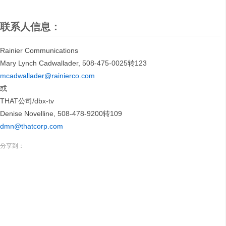
联系人信息：
Rainier Communications
Mary Lynch Cadwallader, 508-475-0025转123
mcadwallader@rainierco.com
或
THAT公司/dbx-tv
Denise Novelline, 508-478-9200转109
dmn@thatcorp.com
分享到：