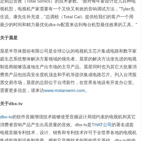
定制总音效（Total Sonics）的技术参数。"面对每年要设计近几百种电
视机型，电视机产家需要有一个又快又有效的音响调试方法，"Tyler先
生说。康先生补充道，"总调校（Total Cal）提供给我们的客户一个用
最少的时间和精力最优化dbx-tv配置来达到每台机型最佳效果的工具。"
关于晨星
晨星半导体股份有限公司是全球公认的电视机主芯片集成电路和数字家
庭生态系统整体解决方案领域的领先者。晨星的解决方法使先进的电视
制造商能够迅速地生产出市场的主导产品。晨星同时也为其它大批量消
费类产品包括高安全度机顶盒和手机等提供集成电路芯片。列入台湾股
票交易市场，晨星的总部位于台湾新竹，在世界各地设有开发办公室。
需要更多信息，请来访
www.mstarsemi.com
。
关于
dbx-tv
dbx-tv
的软件音频增强技术能够使受音频设计局现约束的电视机和其它
消费者音响产品产生出高质量的音效。dbx-tv是
THAT公司
的署名成套
电视音频专利技术，设计、销售和专利技术许可于全世界各地的电视机
集成电路和设备制造商。拥有它音频技术创新的坚实基础，dbx-tv的传