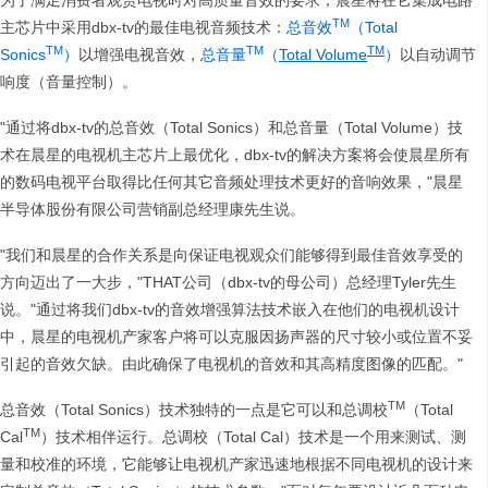
为了满足消费者观赏电视时对高质量音效的要求，晨星将在它集成电路
TM
主芯片中采用dbx-tv的最佳电视音频技术：
总音效
（Total
TM
TM
TM
Sonics
）
以增强电视音效，
总音量
（
Total Volume
）
以自动调节
响度（音量控制）。
"通过将dbx-tv的总音效（Total Sonics）和总音量（Total Volume）技
术在晨星的电视机主芯片上最优化，dbx-tv的解决方案将会使晨星所有
的数码电视平台取得比任何其它音频处理技术更好的音响效果，"晨星
半导体股份有限公司营销副总经理康先生说。
"我们和晨星的合作关系是向保证电视观众们能够得到最佳音效享受的
方向迈出了一大步，"THAT公司（dbx-tv的母公司）总经理Tyler先生
说。"通过将我们dbx-tv的音效增强算法技术嵌入在他们的电视机设计
中，晨星的电视机产家客户将可以克服因扬声器的尺寸较小或位置不妥
引起的音效欠缺。由此确保了电视机的音效和其高精度图像的匹配。"
TM
总音效（Total Sonics）技术独特的一点是它可以和总调校
（Total
TM
Cal
）技术相伴运行。总调校（Total Cal）技术是一个用来测试、测
量和校准的环境，它能够让电视机产家迅速地根据不同电视机的设计来