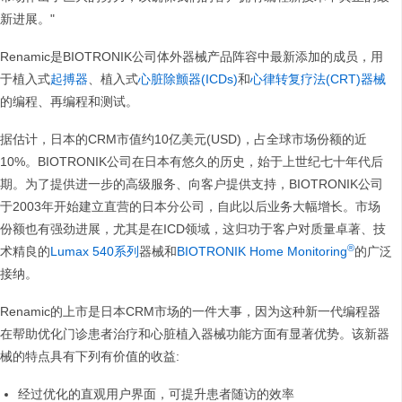
新进展。"
Renamic是BIOTRONIK公司体外器械产品阵容中最新添加的成员，用
于植入式
起搏器
、植入式
心脏除颤器(ICDs)
和
心律转复疗法(CRT)器械
的编程、再编程和测试。
据估计，日本的CRM市值约10亿美元(USD)，占全球市场份额的近
10%。BIOTRONIK公司在日本有悠久的历史，始于上世纪七十年代后
期。为了提供进一步的高级服务、向客户提供支持，BIOTRONIK公司
于2003年开始建立直营的日本分公司，自此以后业务大幅增长。市场
份额也有强劲进展，尤其是在ICD领域，这归功于客户对质量卓著、技
®
术精良的
Lumax 540系列
器械和
BIOTRONIK Home Monitoring
的广泛
接纳。
Renamic的上市是日本CRM市场的一件大事，因为这种新一代编程器
在帮助优化门诊患者治疗和心脏植入器械功能方面有显著优势。该新器
械的特点具有下列有价值的收益:
经过优化的直观用户界面，可提升患者随访的效率